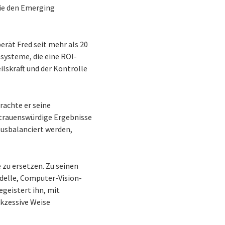
wie den Emerging
erät Fred seit mehr als 20
ysteme, die eine ROI-
lskraft und der Kontrolle
rachte er seine
rtrauenswürdige Ergebnisse
ausbalanciert werden,
 zu ersetzen. Zu seinen
delle, Computer-Vision-
geistert ihn, mit
kzessive Weise