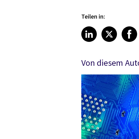
Teilen in:
Share article
Share art
Shar
LinkedIn
X
Von diesem Aut