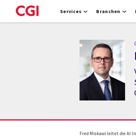
Skip
to
Services
Branchen
main
content
C
Fred Miskawi leitet die AI 