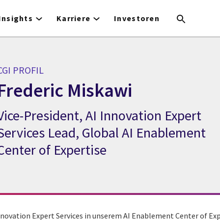
Insights
Karriere
Investoren
CGI PROFIL
Frederic Miskawi
Vice-President, AI Innovation Expert
GI Profil Frederic Miskawi
Services Lead, Global AI Enablement
Center of Expertise
Innovation Expert Services in unserem AI Enablement Center of Expe