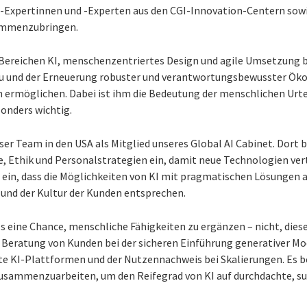
KI-Expertinnen und -Experten aus den CGI-Innovation-Centern so
ammenzubringen.
n Bereichen KI, menschenzentriertes Design und agile Umsetzung b
 und der Erneuerung robuster und verantwortungsbewusster Ökos
ermöglichen. Dabei ist ihm die Bedeutung der menschlichen Urtei
onders wichtig.
er Team in den USA als Mitglied unseres Global AI Cabinet. Dort b
e, Ethik und Personalstrategien ein, damit neue Technologien ve
für ein, dass die Möglichkeiten von KI mit pragmatischen Lösungen 
 und der Kultur der Kunden entsprechen.
s eine Chance, menschliche Fähigkeiten zu ergänzen – nicht, diese
 Beratung von Kunden bei der sicheren Einführung generativer Mo
e KI-Plattformen und der Nutzennachweis bei Skalierungen. Es be
zusammenzuarbeiten, um den Reifegrad von KI auf durchdachte, su