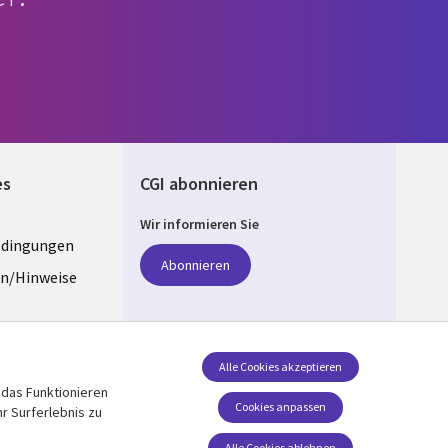
es
CGI abonnieren
Wir informieren Sie
edingungen
ANY
Abonnieren
n/Hinweise
e
z
Folgen Sie uns
Alle Cookies akzeptieren
 das Funktionieren
Social Media GERMANY
stellungen
Cookies anpassen
r Surferlebnis zu
Alle Cookies ablehnen