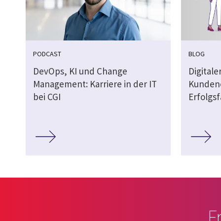
PODCAST
BLOG
DevOps, KI und Change
Digital
Management: Karriere in der IT
Kundene
bei CGI
Erfolgsf
F