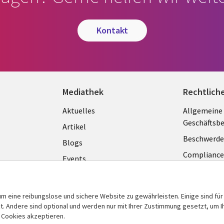
kontakt
Mediathek
Rechtlich
Library
Legal
Aktuelles
Allgemeine
Geschäftsb
Links
GERM
Artikel
Beschwerde
GERMANY
Blogs
Complianc
Events
Datenschut
Podcasts
Impressum
Presse
m eine reibungslose und sichere Website zu gewährleisten. Einige sind für
Cookie-Ein
 Andere sind optional und werden nur mit Ihrer Zustimmung gesetzt, um Ih
Standpunkt
n Cookies akzeptieren.