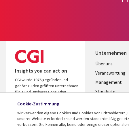
Unternehmen
Useful
Über uns
Insights you can act on
links
Verantwortung
CGI wurde 1976 gegründet und
GERMANY
Management
gehört zu den größten Unternehmen
Standorte
für IT und Business Consulting
weltweit. Wir kennen Ihre Branche,
Allianzen
Cookie-Zustimmung
handeln ergebnisorientiert und
Merger
helfen Ihnen so, den ROI zu steigern.
Wir verwenden eigene Cookies und Cookies von Drittanbietern, u
unserer Website erforderlich und werden standardmäßig gesetzt.
verbessern. Sie können alle, keine oder einige dieser optionale