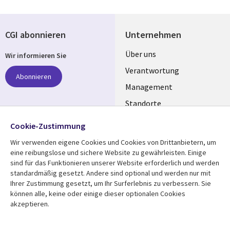
CGI abonnieren
Unternehmen
Useful
Über uns
Wir informieren Sie
links
Verantwortung
Abonnieren
GERMANY
Management
Standorte
Allianzen
Folgen Sie uns
Cookie-Zustimmung
Merger
Wir verwenden eigene Cookies und Cookies von Drittanbietern, um
Social
eine reibungslose und sichere Website zu gewährleisten. Einige
Media
sind für das Funktionieren unserer Website erforderlich und werden
GERMANY
standardmäßig gesetzt. Andere sind optional und werden nur mit
Ihrer Zustimmung gesetzt, um Ihr Surferlebnis zu verbessern. Sie
Mediathek
Rechtliches
können alle, keine oder einige dieser optionalen Cookies
akzeptieren.
Library
Legal
Aktuelles
Allgemeine
Geschäftsbedingungen
Links
GERMANY
Artikel