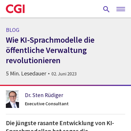
Skip
to
main
content
BLOG
Wie KI-Sprachmodelle die
öffentliche Verwaltung
revolutionieren
5 Min. Lesedauer
02. Juni 2023
Dr. Sten Rüdiger
Executive Consultant
Die jüngste rasante Entwicklung von KI-
Sprachmodellen hat sogar die