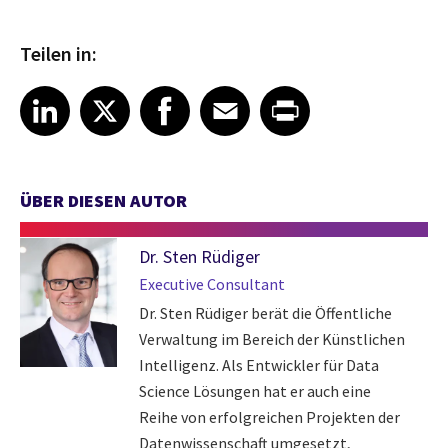
Teilen in:
Share article on LinkedIn
Share article on X
Share article on Facebook
Share article on Email
Share article on Print
LinkedIn
X
Facebook
Email
Print
ÜBER DIESEN AUTOR
Dr. Sten Rüdiger
Executive Consultant
Dr. Sten Rüdiger berät die Öffentliche
Verwaltung im Bereich der Künstlichen
Intelligenz. Als Entwickler für Data
Science Lösungen hat er auch eine
Reihe von erfolgreichen Projekten der
Datenwissenschaft umgesetzt,