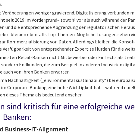
n.
ie Veränderungen weniger gravierend. Digitalisierung verbunden 
t seit 2019 im Vordergrund– sowohl vor als auch während der Pan
fen und die entsprechende Abgrenzung der regulatorischen Herau
te bleiben ebenfalls Top-Themen. Mögliche Lösungen sehen vie
ar Kommerzialisierung von Daten. Allerdings bleiben die Konsoli
e Verfügbarkeit von entsprechender Expertise Hürden für die weit
e meisten Retail-Banken nicht Mitbewerber oder FinTechs als treib
 sondern Endkunden, die zum Beispiel in anderen Industrien digit
 auch von ihren Banken erwarten.
Thema Nachhaltigkeit („environmental sustainability“) bei europä
 im Corporate Banking eine hohe Wichtigkeit hat – während nur 4
ten dieses Thema als bedeutend ansehen.
 sind kritisch für eine erfolgreiche we
r Banken:
und Business-IT-Alignment