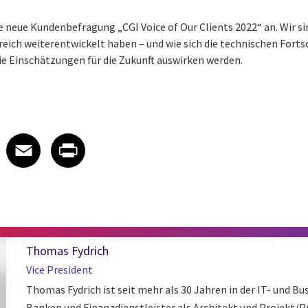
ie neue Kundenbefragung „CGI Voice of Our Clients 2022“ an. Wir s
reich weiterentwickelt haben – und wie sich die technischen Forts
 Einschätzungen für die Zukunft auswirken werden.
 on LinkedIn
icle on X
e article on Facebook
Share article on Email
Share article on Print
Facebook
Email
Print
Thomas Fydrich
Vice President
Thomas Fydrich ist seit mehr als 30 Jahren in der IT- und B
Banken und Finanzdienstleister als Architekt und Projek