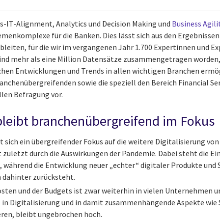
ss-IT-Alignment, Analytics und Decision Making und
Business Agili
enkomplexe für die Banken. Dies lässt sich aus den Ergebnissen 
ableiten, für die wir im vergangenen Jahr 1.700 Expertinnen und E
 sind mehr als eine Million Datensätze zusammengetragen worden,
chen Entwicklungen und Trends in allen wichtigen Branchen ermö
ranchenübergreifenden sowie die speziell den Bereich Financial Se
llen Befragung vor.
 bleibt branchenübergreifend im Fokus
 sich ein übergreifender Fokus auf die weitere Digitalisierung vo
t zuletzt durch die Auswirkungen der Pandemie. Dabei steht die Ei
 während die Entwicklung neuer „echter“ digitaler Produkte und 
 dahinter zurücksteht.
sten und der Budgets ist zwar weiterhin in vielen Unternehmen u
 in Digitalisierung und in damit zusammenhängende Aspekte wie 
ren, bleibt ungebrochen hoch.