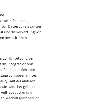
und
eise in Realtime,
 von Daten zu relevanten
eit und die Verkettung von
en Investitionen.
den zur Umsetzung der
f die Integration von
uf der einen Seite die
tellung von sogenannten
ury). Auf der anderen
 win-win. Hier geht es
r Auftragsbücher und
ber Geschäftspartner und