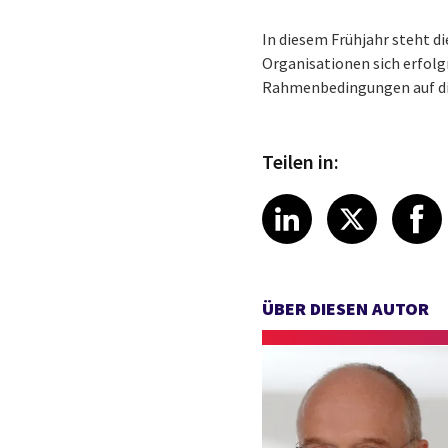
In diesem Frühjahr steht d
Organisationen sich erfolg
Rahmenbedingungen auf die
Teilen in:
Share article
Share art
Shar
LinkedIn
X
ÜBER DIESEN AUTOR