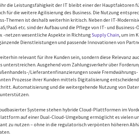
 ihr die Leistungsfähigkeit der IT bleibt einer der Hauptfaktoren 
ch für die weitere Agilisierung des Business. Die Nutzung entspre
ess-Themen ist deshalb weiterhin kritisch. Neben der IT-Moderni
SaaS/PaaS etc. sind der Aufbau und die Pflege von IT- und Busines
 -netzen wesentliche Aspekte in Richtung
Supply Chain
, um im K
ergänzende Dienstleistungen und passende Innovationen von Partn
iterhin relevant für ihre Kunden sein, sondern diese Relevanz auc
s unterstreichen. Ausgehend vom Zahlungsverkehr über Forderun
ßenhandels-/Lieferantenfinanzierungen sowie Fremdwährungs- 
evanten Prozesse ihrer Kunden mittels Digitalisierung entscheiden
e Schritt. Automatisierung und die weitergehende Nutzung von Date
unterstützen.
cloudbasierter Systeme stehen hybride Cloud-Plattformen im Vord
lattform auf einer Dual-Cloud-Umgebung ermöglicht es vielen uns
dant zu nutzen – ohne in die regulatorisch verpönten höheren Ab
aten.