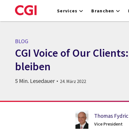
Skip
to
Services
Branchen
main
content
BLOG
CGI Voice of Our Client
bleiben
5 Min. Lesedauer
24. März 2022
Thomas Fydric
Vice President