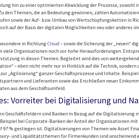
klung hin zu einer optimierten Abwicklung der Prozesse, sowohl in
 Zu den Themen, die an Bedeutung gewinnen, zählen Automatisier
läufen sowie der Auf- bzw. Umbau von Wertschöpfungsketten in Ric
sich auf der Basis der digitalen Möglichkeiten neu oder anderes i
sbesondere in Richtung
Cloud
– sowie die Sicherung der „neuen“ dig
n viele Organisationen noch vor hohe Herausforderungen. Entspre
stützung in diesen Themen. Begleitet wird dies von weitergehen
tion“ – eben nicht mehr nur in Hinblick auf die Technik, sondern
zur „Agilisierung“ ganzer Geschäftsprozesse und Inhalte. Beispiele 
ftspartnern und Lieferanten sowie das Erschließen neuer Einko
Daten aus dem Geschäftsumfeld.
es: Vorreiter bei Digitalisierung und N
en Geschäftsfeldern sind Banken in Bezug auf die Digitalisierung in 
Beispiel bei Corporate-Banken der Anteil der Organisationen mit 
f 97 % gestiegen ist. Digitalisierungen von Themen wie Asset Fina
asury- und Liquiditätsthemen für Firmenkunden sind anscheinend er