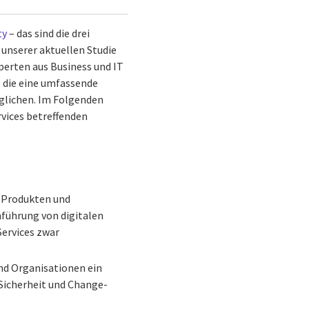
ty
– das sind die drei
unserer aktuellen Studie
xperten aus Business und IT
 die eine umfassende
glichen. Im Folgenden
rvices betreffenden
n Produkten und
nführung von digitalen
Services zwar
nd Organisationen ein
Sicherheit und Change-