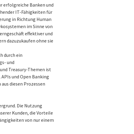
für erfolgreiche Banken und
chender IT-Fähigkeiten für
sierung in Richtung Human
s-Ökosystemen im Sinne von
erngeschäft effektiver und
ern dazuzukaufen ohne sie
h durch ein
gs- und
und Treasury-Themen ist
d. APIs und Open Banking
n aus diesen Prozessen
ergrund. Die Nutzung
erer Kunden, die Vorteile
hängigkeiten von nur einem