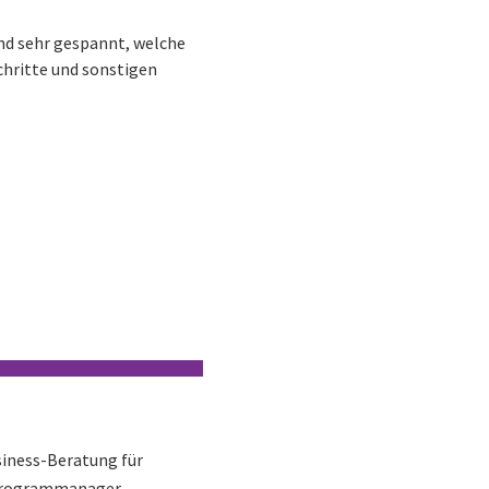
ind sehr gespannt, welche
chritte und sonstigen
usiness-Beratung für
t/Programmanager