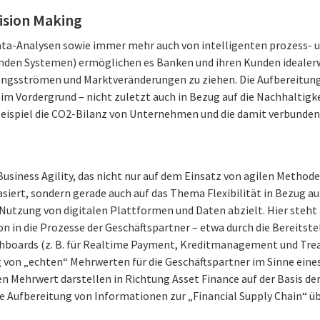
cision Making
ata-Analysen sowie immer mehr auch von intelligenten prozess- 
den Systemen) ermöglichen es Banken und ihren Kunden idealerw
ungsströmen und Marktveränderungen zu ziehen. Die Aufbereitung
im Vordergrund – nicht zuletzt auch in Bezug auf die Nachhaltigk
eispiel die CO2-Bilanz von Unternehmen und die damit verbunden
Business Agility, das nicht nur auf dem Einsatz von agilen Metho
iert, sondern gerade auch auf das Thema Flexibilität in Bezug au
 Nutzung von digitalen Plattformen und Daten abzielt. Hier steht a
ion in die Prozesse der Geschäftspartner – etwa durch die Bereits
hboards (z. B. für Realtime Payment, Kreditmanagement und Treas
g von „echten“ Mehrwerten für die Geschäftspartner im Sinne eines
n Mehrwert darstellen in Richtung Asset Finance auf der Basis de
 Aufbereitung von Informationen zur „Financial Supply Chain“ ü