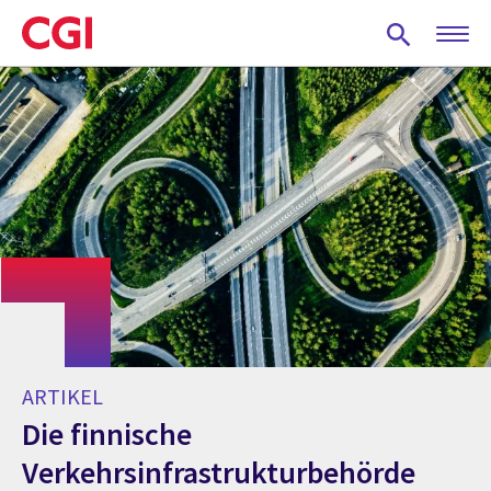
Skip
to
main
content
ARTIKEL
Die finnische
Verkehrsinfrastrukturbehörde