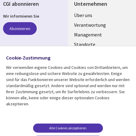
CGI abonnieren
Unternehmen
Useful
Über uns
Wir informieren Sie
links
Verantwortung
Abonnieren
GERMANY
Management
Standorte
Allianzen
Folgen Sie uns
Cookie-Zustimmung
Merger
Wir verwenden eigene Cookies und Cookies von Drittanbietern, um
Social
eine reibungslose und sichere Website zu gewährleisten. Einige
Media
sind für das Funktionieren unserer Website erforderlich und werden
GERMANY
standardmäßig gesetzt. Andere sind optional und werden nur mit
Ihrer Zustimmung gesetzt, um Ihr Surferlebnis zu verbessern. Sie
Mediathek
Rechtliches
können alle, keine oder einige dieser optionalen Cookies
akzeptieren.
Library
Legal
Aktuelles
Allgemeine
Geschäftsbedingungen
Links
GERMANY
Artikel
Beschwerden/Hinweise
GERMANY
Blogs
Alle Cookies akzeptieren
Compliance
Events