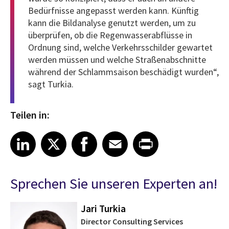
Bedürfnisse angepasst werden kann. Künftig
kann die Bildanalyse genutzt werden, um zu
überprüfen, ob die Regenwasserabflüsse in
Ordnung sind, welche Verkehrsschilder gewartet
werden müssen und welche Straßenabschnitte
während der Schlammsaison beschädigt wurden“,
sagt Turkia.
Teilen in:
Share article on LinkedIn
Share article on X
Share article on Facebook
Share article on Email
Share article on Print
LinkedIn
X
Facebook
Email
Print
Sprechen Sie unseren Experten an!
Jari Turkia
Director Consulting Services