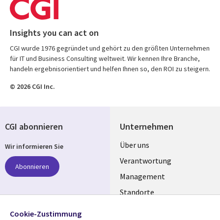
Insights you can act on
CGI wurde 1976 gegründet und gehört zu den größten Unternehmen
für IT und Business Consulting weltweit. Wir kennen Ihre Branche,
handeln ergebnisorientiert und helfen Ihnen so, den ROI zu steigern.
© 2026 CGI Inc.
CGI abonnieren
Unternehmen
Useful
Über uns
Wir informieren Sie
links
Verantwortung
Abonnieren
GERMANY
Management
Standorte
Allianzen
Folgen Sie uns
Cookie-Zustimmung