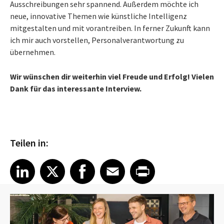
Ausschreibungen sehr spannend. Außerdem möchte ich
neue, innovative Themen wie künstliche Intelligenz
mitgestalten und mit vorantreiben. In ferner Zukunft kann
ich mir auch vorstellen, Personalverantwortung zu
übernehmen.
Wir wünschen dir weiterhin viel Freude und Erfolg! Vielen
Dank für das interessante Interview.
Teilen in:
Share article on LinkedIn
Share article on X
Share article on Facebook
Share article on Email
Share article on Print
LinkedIn
X
Facebook
Email
Print