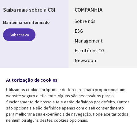
Saiba mais sobre a CGI
COMPANHIA
Useful
Sobre nós
Mantenha-se informado
links
ESG
Subscreva
PORTUGAL
Management
Escritórios CGI
Newsroom
Ecossistema de
Follow us
Parceiros
Autorização de cookies
Social
Fusões
Utilizamos cookies próprios e de terceiros para proporcionar um
Media
website seguro e eficiente. Alguns são necessários para o
PORTUGAL
funcionamento do nosso site e estão definidos por defeito. Outros
são opcionais e são definidos apenas com o seu consentimento
Media Center
AJUDA
para melhorar a sua experiência de navegação. Pode aceitar todos,
nenhum ou alguns destes cookies opcionais.
Library
Legal
Artigos
Cookie Policy
Links
PORTUGAL
Press Releases
Privacidade