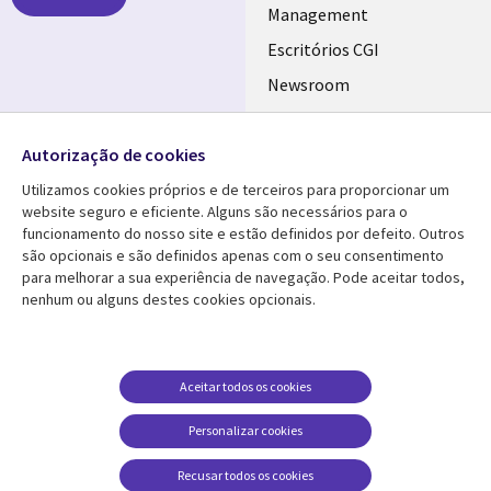
PORTUGAL
Management
Escritórios CGI
Newsroom
Ecossistema de
Follow us
Parceiros
Autorização de cookies
Social
Fusões
Utilizamos cookies próprios e de terceiros para proporcionar um
Media
website seguro e eficiente. Alguns são necessários para o
PORTUGAL
funcionamento do nosso site e estão definidos por defeito. Outros
são opcionais e são definidos apenas com o seu consentimento
Media Center
AJUDA
para melhorar a sua experiência de navegação. Pode aceitar todos,
nenhum ou alguns destes cookies opcionais.
Library
Legal
Artigos
Cookie Policy
Links
PORTUGAL
Press Releases
Privacidade
PORTUGAL
Case studies
Acessibilidade
Aceitar todos os cookies
Videos
Ethics-Hotline
Personalizar cookies
Blogs
Legal
Recusar todos os cookies