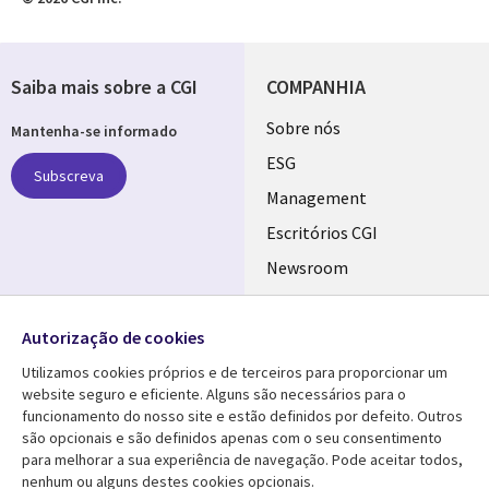
Saiba mais sobre a CGI
COMPANHIA
Useful
Sobre nós
Mantenha-se informado
links
ESG
Subscreva
PORTUGAL
Management
Escritórios CGI
Newsroom
Ecossistema de
Follow us
Parceiros
Autorização de cookies
Social
Fusões
Utilizamos cookies próprios e de terceiros para proporcionar um
Media
website seguro e eficiente. Alguns são necessários para o
PORTUGAL
funcionamento do nosso site e estão definidos por defeito. Outros
são opcionais e são definidos apenas com o seu consentimento
Media Center
AJUDA
para melhorar a sua experiência de navegação. Pode aceitar todos,
nenhum ou alguns destes cookies opcionais.