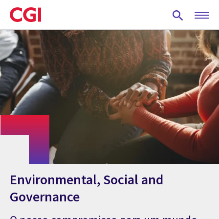
Skip
to
main
content
Environmental, Social and
Governance