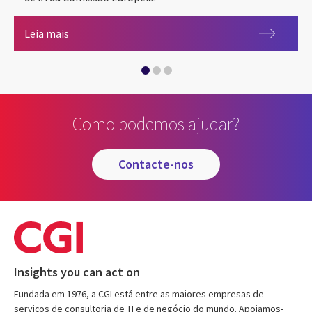
Pacto da Inteligência Artificial da UE (Pacto da IA d
Leia mais
CGI apoia combate do abandono escolar no ensino 
Como podemos ajudar?
CGI promove a formação, inclusão e bem-estar soci
contacte-nos
Insights you can act on
Fundada em 1976, a CGI está entre as maiores empresas de
serviços de consultoria de TI e de negócio do mundo. Apoiamos-