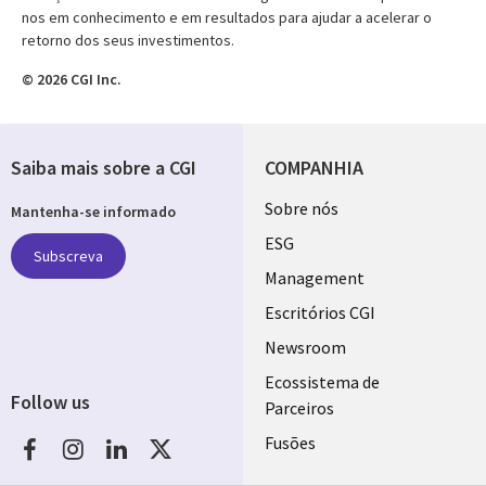
nos em conhecimento e em resultados para ajudar a acelerar o
retorno dos seus investimentos.
© 2026 CGI Inc.
Saiba mais sobre a CGI
COMPANHIA
Useful
Sobre nós
Mantenha-se informado
links
ESG
Subscreva
PORTUGAL
Management
Escritórios CGI
Newsroom
Ecossistema de
Follow us
Parceiros
Social
Fusões
Media