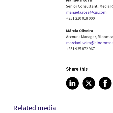
Manuela Rosa
Senior Consultant, Media 
manuela.rosa@cgi.com
+351 210 018 000
Márcia Oliveira
Account Manager, Bloomca
marciaoliveira@bloomcast
+351 935 872 967
Share this
Share article
Share art
Shar
LinkedIn
X
Related media