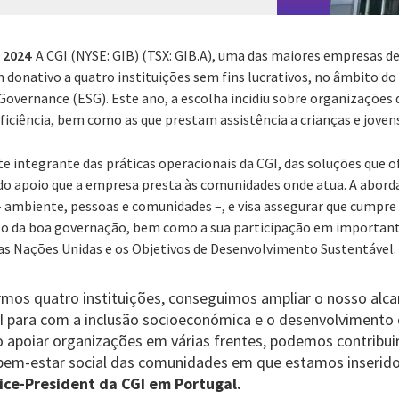
 2024
A CGI (NYSE: GIB) (TSX: GIB.A), uma das maiores empresas de
m donativo a quatro instituições sem fins lucrativos, no âmbito d
Governance (ESG). Este ano, a escolha incidiu sobre organizações
ficiência, bem como as que prestam assistência a crianças e joven
e integrante das práticas operacionais da CGI, das soluções que of
 do apoio que a empresa presta às comunidades onde atua. A abor
– ambiente, pessoas e comunidades –, e visa assegurar que cumpre 
to da boa governação, bem como a sua participação em important
as Nações Unidas e os Objetivos de Desenvolvimento Sustentável.
rmos quatro instituições, conseguimos ampliar o nosso alca
 para com a inclusão socioeconómica e o desenvolvimento 
 apoiar organizações em várias frentes, podemos contribui
o bem-estar social das comunidades em que estamos inserid
ice-President da CGI em Portugal.