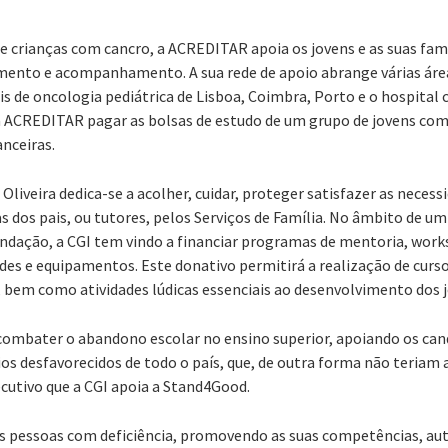
e crianças com cancro, a ACREDITAR apoia os jovens e as suas famí
amento e acompanhamento. A sua rede de apoio abrange várias ár
s de oncologia pediátrica de Lisboa, Coimbra, Porto e o hospital 
à ACREDITAR pagar as bolsas de estudo de um grupo de jovens com 
anceiras.
Oliveira dedica-se a acolher, cuidar, proteger satisfazer as necess
s dos pais, ou tutores, pelos Serviços de Família. No âmbito de u
undação, a CGI tem vindo a financiar programas de mentoria, wor
es e equipamentos. Este donativo permitirá a realização de curs
 bem como atividades lúdicas essenciais ao desenvolvimento dos j
ombater o abandono escolar no ensino superior, apoiando os cand
os desfavorecidos de todo o país, que, de outra forma não teriam a
cutivo que a CGI apoia a Stand4Good.
s pessoas com deficiência, promovendo as suas competências, aut