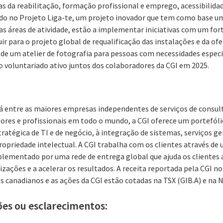
as da reabilitação, formação profissional e emprego, acessibilidad
ado no Projeto Liga-te, um projeto inovador que tem como base 
sas áreas de atividade, estão a implementar iniciativas com um for
uir para o projeto global de requalificação das instalações e da of
e um atelier de fotografia para pessoas com necessidades especi
o voluntariado ativo juntos dos colaboradores da CGI em 2025.
á entre as maiores empresas independentes de serviços de consult
res e profissionais em todo o mundo, a CGI oferece um portefóli
tratégica de TI e de negócio, à integração de sistemas, serviços ge
propriedade intelectual. A CGI trabalha com os clientes através d
lementado por uma rede de entrega global que ajuda os clientes 
zações e a acelerar os resultados. A receita reportada pela CGI no 
s canadianos e as ações da CGI estão cotadas na TSX (GIB.A) e na 
ões ou esclarecimentos: