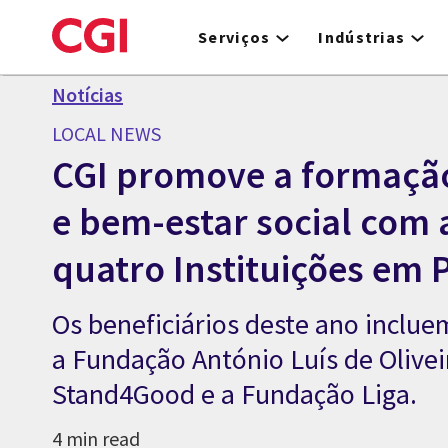
Skip
to
Serviços
Indústrias
main
content
Notícias
LOCAL NEWS
CGI promove a formação
e bem-estar social com 
quatro Instituições em 
Os beneficiários deste ano inclu
a Fundação António Luís de Olivei
Stand4Good e a Fundação Liga.
4 min read