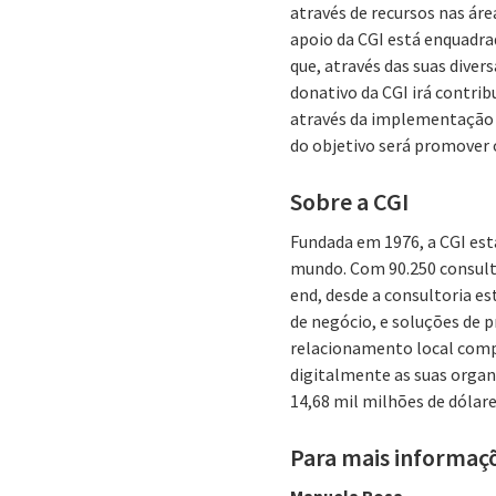
através de recursos nas áre
apoio da CGI está enquadr
que, através das suas diver
donativo da CGI irá contrib
através da implementação d
do objetivo será promover 
Sobre a CGI
Fundada em 1976, a CGI est
mundo. Com 90.250 consulto
end, desde a consultoria es
de negócio, e soluções de 
relacionamento local comp
digitalmente as suas organi
14,68 mil milhões de dólare
Para mais informaç