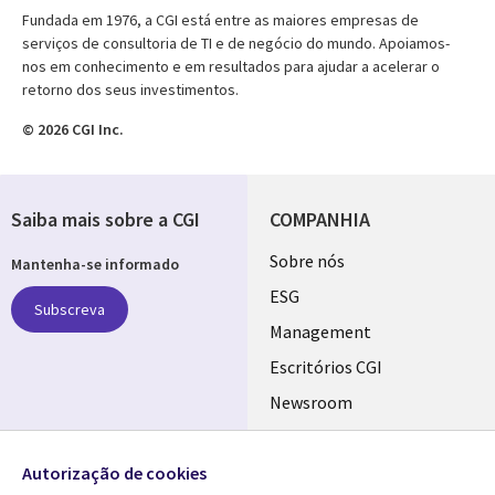
Fundada em 1976, a CGI está entre as maiores empresas de
serviços de consultoria de TI e de negócio do mundo. Apoiamos-
nos em conhecimento e em resultados para ajudar a acelerar o
retorno dos seus investimentos.
© 2026 CGI Inc.
Saiba mais sobre a CGI
COMPANHIA
Useful
Sobre nós
Mantenha-se informado
links
ESG
Subscreva
PORTUGAL
Management
Escritórios CGI
Newsroom
Ecossistema de
Follow us
Parceiros
Autorização de cookies