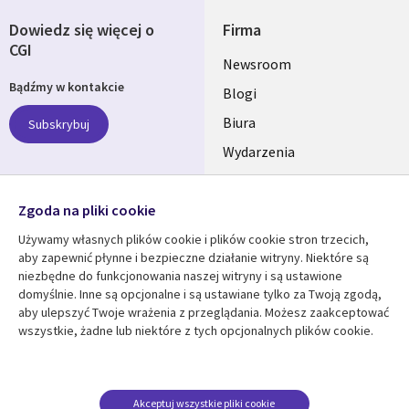
Dowiedz się więcej o
Firma
CGI
Useful
Newsroom
Bądźmy w kontakcie
links
Blogi
SECTIONS
Biura
Subskrybuj
Wydarzenia
POLSKA
Nasze profile
Zgoda na pliki cookie
Social
Używamy własnych plików cookie i plików cookie stron trzecich,
Media
aby zapewnić płynne i bezpieczne działanie witryny. Niektóre są
SECTIONS
niezbędne do funkcjonowania naszej witryny i są ustawione
POLSKA
domyślnie. Inne są opcjonalne i są ustawiane tylko za Twoją zgodą,
Centrum zasobów
Pomoc
aby ulepszyć Twoje wrażenia z przeglądania. Możesz zaakceptować
wszystkie, żadne lub niektóre z tych opcjonalnych plików cookie.
Library
Legal
Artykuły
Informacja prawna
Links
SECTIONS
Blogi
Polityka prywatności
SECTIONS
POLSKA
Case studies
Informacja o
Akceptuj wszystkie pliki cookie