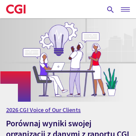
Skip
to
main
content
2026 CGI Voice of Our Clients
Porównaj wyniki swojej
organizacji z danymi z raportu CGI