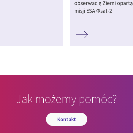
obserwację Ziemi opartą
misji ESA Φsat-2
Jak możemy pomóc?
kontakt