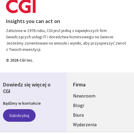
Insights you can act on
Założona w 1976 roku, CGI jest jedną z największych firm
świadczących usługi IT i doradztwa biznesowego na świecie.
Jesteśmy zorientowani na wnioski i wyniki, aby przyspieszyć zwrot
z Twoich inwestycji.
© 2026 CGI Inc.
Dowiedz się więcej o
Firma
CGI
Useful
Newsroom
Bądźmy w kontakcie
links
Blogi
SECTIONS
Biura
Subskrybuj
Wydarzenia
POLSKA