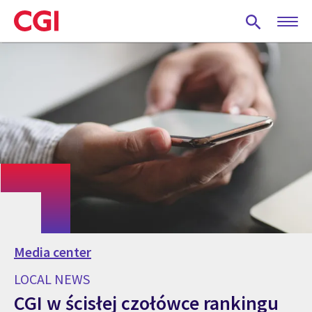
Skip
to
main
content
Media center
LOCAL NEWS
CGI w ścisłej czołówce rankingu