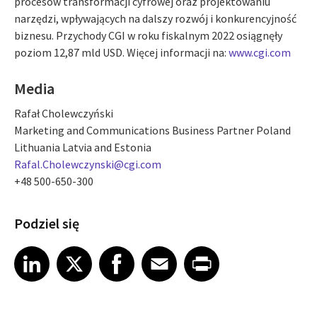
procesów transformacji cyfrowej oraz projektowaniu
narzędzi, wpływających na dalszy rozwój i konkurencyjność
biznesu. Przychody CGI w roku fiskalnym 2022 osiągnęły
poziom 12,87 mld USD. Więcej informacji na:
www.cgi.com
Media
Rafał Cholewczyński
Marketing and Communications Business Partner Poland
Lithuania Latvia and Estonia
Rafal.Cholewczynski@cgi.com
+48 500-650-300
Podziel się
Share article on LinkedIn
Share article on X
Share article on Facebook
Share article on Email
Share article on Print
LinkedIn
X
Facebook
Email
Print