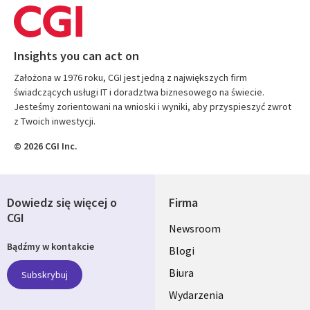
Insights you can act on
Założona w 1976 roku, CGI jest jedną z największych firm
świadczących usługi IT i doradztwa biznesowego na świecie.
Jesteśmy zorientowani na wnioski i wyniki, aby przyspieszyć zwrot
z Twoich inwestycji.
© 2026 CGI Inc.
Dowiedz się więcej o
Firma
CGI
Useful
Newsroom
Bądźmy w kontakcie
links
Blogi
SECTIONS
Biura
Subskrybuj
Wydarzenia
POLSKA