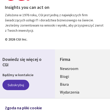
Insights you can act on
Założona w 1976 roku, CGI jest jedną z największych firm
świadczących usługi IT i doradztwa biznesowego na świecie.
Jesteśmy zorientowani na wnioski i wyniki, aby przyspieszyć zwrot
z Twoich inwestycji.
© 2026 CGI Inc.
Dowiedz się więcej o
Firma
CGI
Useful
Newsroom
Bądźmy w kontakcie
links
Blogi
SECTIONS
Biura
Subskrybuj
Wydarzenia
POLSKA
Nasze profile
Zgoda na pliki cookie