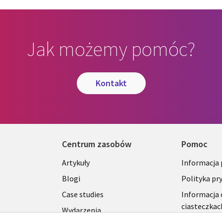
Jak możemy pomóc?
kontakt
Centrum zasobów
Pomoc
Library
Legal
Artykuły
Informacja
Links
SECTI
Blogi
Polityka pr
S
SECTIONS
POLSK
Case studies
Informacja 
ciasteczkac
Wydarzenia
POLSKA