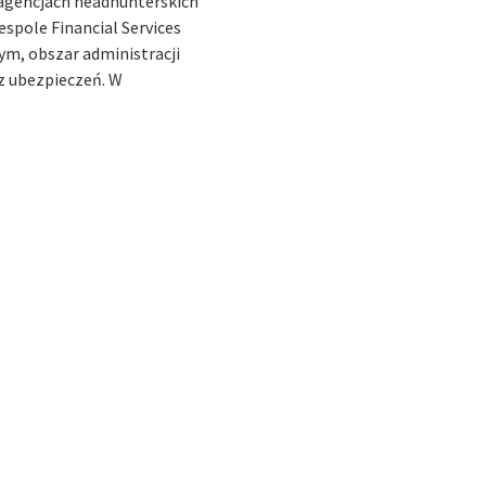
w agencjach headhunterskich
espole Financial Services
ym, obszar administracji
z ubezpieczeń. W