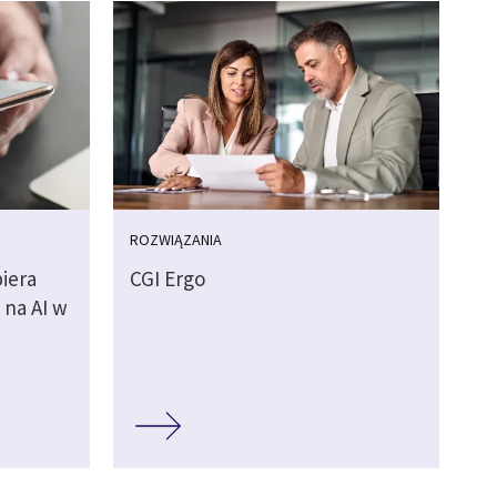
ROZWIĄZANIA
iera
CGI Ergo
 na AI w