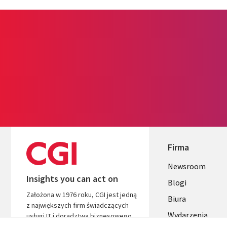
Firma
Useful
Newsroom
Insights you can act on
links
Blogi
Założona w 1976 roku, CGI jest jedną
SECTION
Biura
z największych firm świadczących
Wydarzenia
POLSKA
usługi IT i doradztwa biznesowego
na świecie. Jesteśmy zorientowani