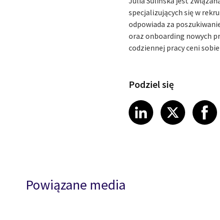
Julia Sulińska jest związan
specjalizujących się w rekr
odpowiada za poszukiwanie 
oraz onboarding nowych pr
codziennej pracy ceni sobi
Podziel się
Share article
Share art
Shar
LinkedIn
X
Powiązane media