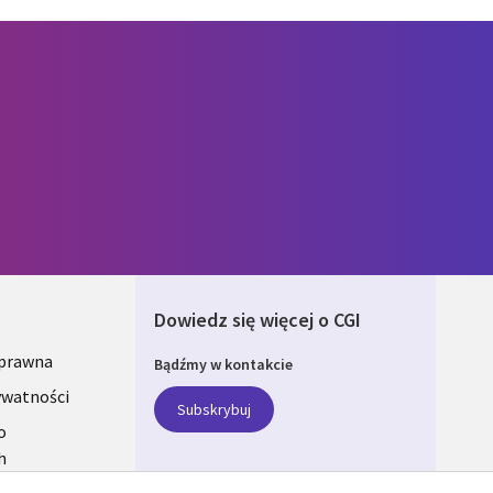
Dowiedz się więcej o CGI
 prawna
Bądźmy w kontakcie
ONS
ywatności
Subskrybuj
A
o
h