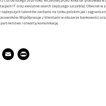
a z CGI od lutego 2020 roku. Wcześniej przez kilka lat pracowała 
utacjach IT oraz executive search (wyższego szczebla). Obecnie w z
najlepszych talentów zarówno na rynku polskim jak i zagraniczn
acowników. Współpracuje z klientami w obszarze bankowości ora
e partnerstwo i otwartą komunikację.
 on LinkedIn
icle on X
e article on Facebook
Share article on Email
Share article on Print
Facebook
Email
Print