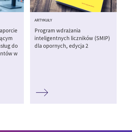
ARTYKUŁY
raporcie
Program wdrażania
zącym
inteligentnych liczników (SMIP)
sług do
dla opornych, edycja 2
entów w