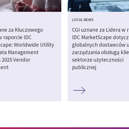
LOCAL NEWS
ane za Kluczowego
CGI uznane za Lidera w 
w raporcie IDC
IDC MarketScape dotyc
cape: Worldwide Utility
globalnych dostawców u
Data Management
zarządzania obsługą kli
 2025 Vendor
sektorze użyteczności
ment
publicznej