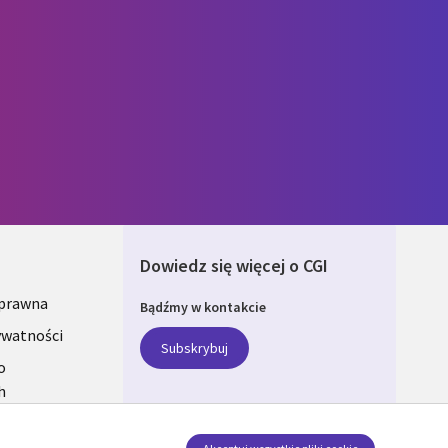
Dowiedz się więcej o CGI
 prawna
Bądźmy w kontakcie
ONS
ywatności
Subskrybuj
A
o
h