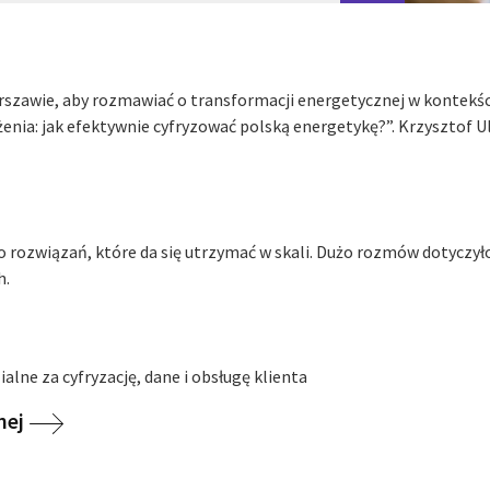
ie, aby rozmawiać o transformacji energetycznej w kontekście r
enia: jak efektywnie cyfryzować polską energetykę?”. Krzysztof 
do rozwiązań, które da się utrzymać w skali. Dużo rozmów dotyczyło 
h.
alne za cyfryzację, dane i obsługę klienta
nej