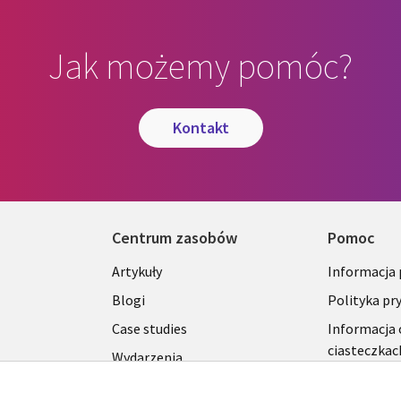
Jak możemy pomóc?
kontakt
Centrum zasobów
Pomoc
Library
Legal
Artykuły
Informacja
Links
SECTI
Blogi
Polityka pr
S
SECTIONS
POLSK
Case studies
Informacja 
ciasteczkac
Wydarzenia
POLSKA
Broszury