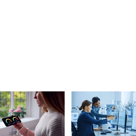
cebook
n Email
cle on Print