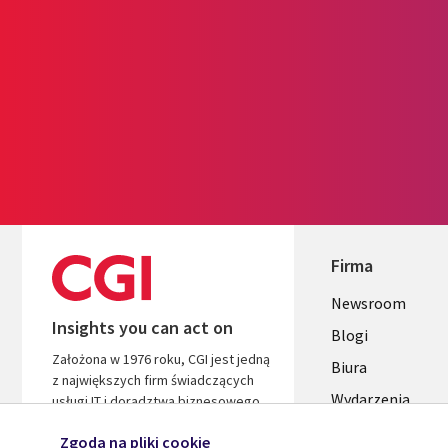
Firma
Useful
Newsroom
Insights you can act on
links
Blogi
Założona w 1976 roku, CGI jest jedną
SECTION
Biura
z największych firm świadczących
Wydarzenia
POLSKA
usługi IT i doradztwa biznesowego
na świecie. Jesteśmy zorientowani
Zgoda na pliki cookie
na wnioski i wyniki, aby przyspieszyć