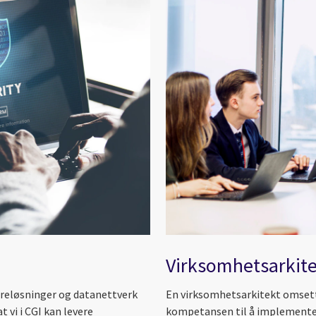
Virksomhetsarkite
wareløsninger og datanettverk
En virksomhetsarkitekt omsetter
 vi i CGI kan levere
kompetansen til å implementer