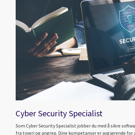
Cyber Security Specialist
Som Cyber Security Specialist jobber du med å sikre soft
fra tyveri og angrep. Dine kompetanser er avgjørende for at