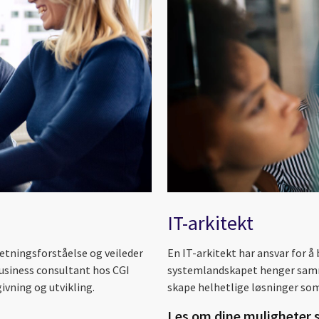
IT-arkitekt
tningsforståelse og veileder
En IT-arkitekt har ansvar for 
business consultant hos CGI
systemlandskapet henger sammen
ivning og utvikling.
skape helhetlige løsninger som
Les om dine muligheter 