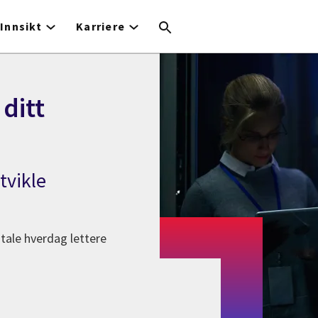
Innsikt
Karriere
 ditt
utvikle
itale hverdag lettere