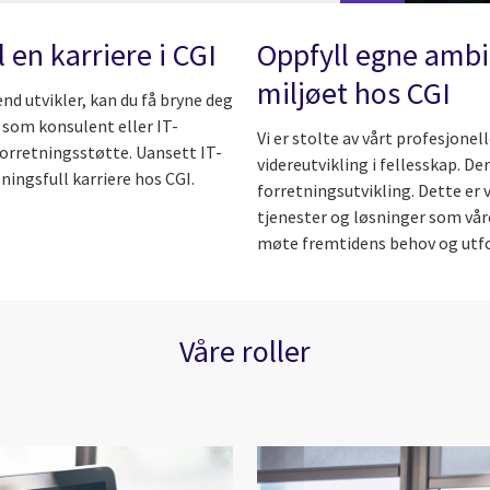
 en karriere i CGI
Oppfyll egne ambis
miljøet hos CGI
nd utvikler, kan du få bryne deg
 som konsulent eller IT-
Vi er stolte av vårt profesjone
forretningsstøtte. Uansett IT-
videreutvikling i fellesskap. De
ingsfull karriere hos CGI.
forretningsutvikling. Dette er v
tjenester og løsninger som vår
møte fremtidens behov og utfo
Våre roller