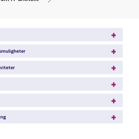
smuligheter​​
iteter​​
g​​