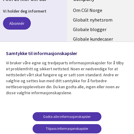
Useful
Om CGI Norge
Vi holder deg informert
links
Globalt nyhetsrom
Abonnér
NORWAY
Globale blogger
Globale kundecaser
Globalt mediasenter
følg oss
Samtykke til informasjonskapsler
Social
Vi bruker våre egne og tredjeparts informasjonskapsler for å tilby
Media
et problemfritt og sikkert nettsted. Noen er nødvendige for at
nettstedet vårt skal fungere og er satt som standard. Andre er
NORWAY
valgfrie og settes kun med ditt samtykke for å forbedre
nettleseropplevelsen din. Du kan godta alle, ingen eller noen av
Resource center
Support
disse valgfrie informasjonskapslene.
Library
Legal
Artikler
Legal
Links
NORWAY
Blogger
Privacy
Godta alle informasjonskapsler
NORWAY
Kundecaser
Accessibility
Arrangementer
Web privacy
Tilpass informasjonskapsler