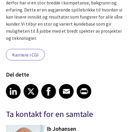
derfor har vi en stor bredde i kompetanse, bakgrunn og
erfaring. Dette er en avgjørende spillebrikke til hvordan vi
kan levere innsikt og resultater som fungerer for alle våre
kunder. Vi tilbyr en stor og variert kundebase som gir
muligheten til å jobbe med et bredt spekter av prosjekter
og teknologier.
Karriere i CGI
Del dette
Share article on LinkedIn
Share article on X
Share article on Facebook
Share article on Email
Share article on Print
LinkedIn
X
Facebook
Email
Print
Ta kontakt for en samtale
Ib Johansen