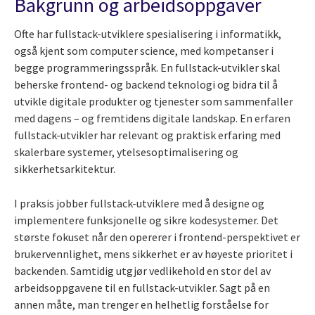
Bakgrunn og arbeidsoppgaver
Ofte har fullstack-utviklere spesialisering i informatikk,
også kjent som computer science, med kompetanser i
begge programmeringsspråk. En fullstack-utvikler skal
beherske frontend- og backend teknologi og bidra til å
utvikle digitale produkter og tjenester som sammenfaller
med dagens – og fremtidens digitale landskap. En erfaren
fullstack-utvikler har relevant og praktisk erfaring med
skalerbare systemer, ytelsesoptimalisering og
sikkerhetsarkitektur.
I praksis jobber fullstack-utviklere med å designe og
implementere funksjonelle og sikre kodesystemer. Det
største fokuset når den opererer i frontend-perspektivet er
brukervennlighet, mens sikkerhet er av høyeste prioritet i
backenden. Samtidig utgjør vedlikehold en stor del av
arbeidsoppgavene til en fullstack-utvikler. Sagt på en
annen måte, man trenger en helhetlig forståelse for