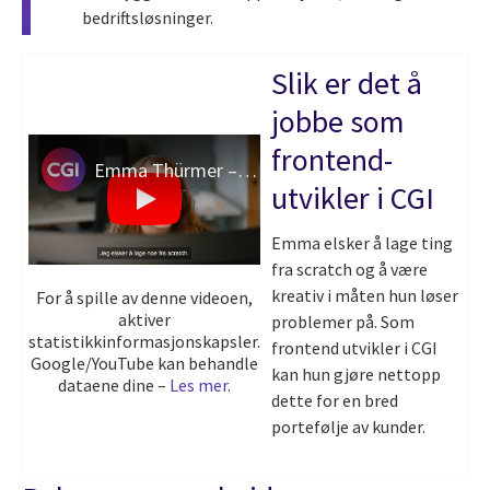
bedriftsløsninger.
Slik er det å
jobbe som
frontend-
Emma Thürmer – frontend-utvikler og konsulent
utvikler i CGI
Emma elsker å lage ting
fra scratch og å være
kreativ i måten hun løser
For å spille av denne videoen,
aktiver
problemer på. Som
statistikkinformasjonskapsler.
frontend utvikler i CGI
Google/YouTube kan behandle
kan hun gjøre nettopp
dataene dine –
Les mer
.
dette for en bred
portefølje av kunder.