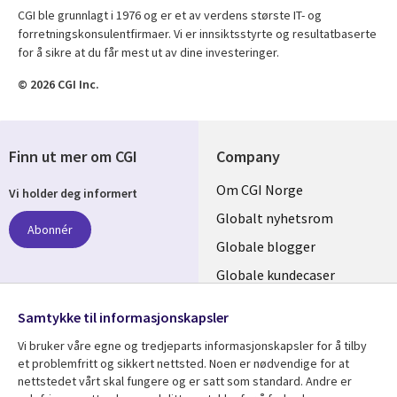
CGI ble grunnlagt i 1976 og er et av verdens største IT- og
forretningskonsulentfirmaer. Vi er innsiktsstyrte og resultatbaserte
for å sikre at du får mest ut av dine investeringer.
© 2026 CGI Inc.
Finn ut mer om CGI
Company
Useful
Om CGI Norge
Vi holder deg informert
links
Globalt nyhetsrom
Abonnér
NORWAY
Globale blogger
Globale kundecaser
Globalt mediasenter
følg oss
Samtykke til informasjonskapsler
Social
Vi bruker våre egne og tredjeparts informasjonskapsler for å tilby
Media
et problemfritt og sikkert nettsted. Noen er nødvendige for at
nettstedet vårt skal fungere og er satt som standard. Andre er
NORWAY