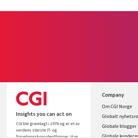
Company
Useful
Om CGI Norge
Insights you can act on
links
Globalt nyhetsr
CGI ble grunnlagt i 1976 og er et av
NORWAY
Globale blogger
verdens største IT- og
Globale kundeca
forretningskonsulentfirmaer. Vi er