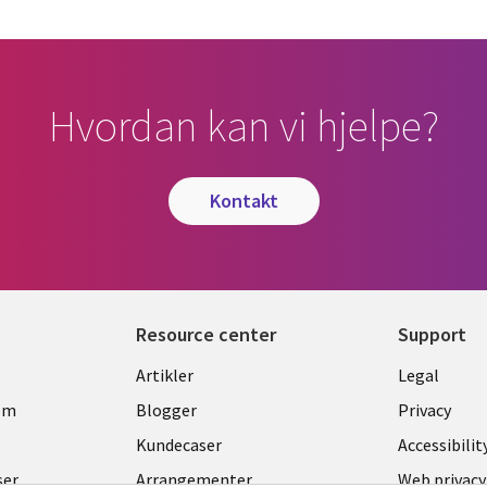
Hvordan kan vi hjelpe?
kontakt
Resource center
Support
Library
Legal
Artikler
Legal
Links
NORW
om
Blogger
Privacy
NORWAY
Kundecaser
Accessibilit
ser
Arrangementer
Web privacy