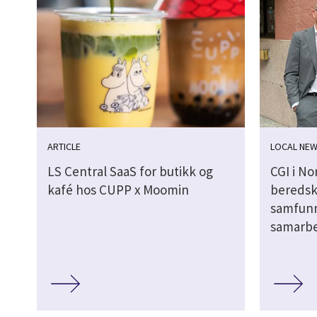
ARTICLE
LOCAL NE
LS Central SaaS for butikk og
CGI i No
kafé hos CUPP x Moomin
beredsk
samfunn
samarbe