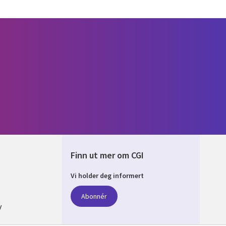
Finn ut mer om CGI
Vi holder deg informert
AY
Abonnér
y