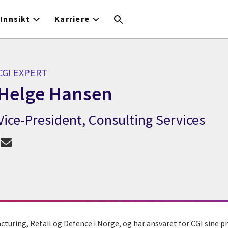
Innsikt
Karriere
CGI EXPERT
Helge Hansen
Vice-President, Consulting Services
CGI Expert Helge Hansen
turing, Retail og Defence i Norge, og har ansvaret for CGI sine 