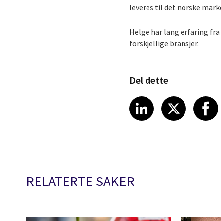
leveres til det norske mark
Helge har lang erfaring fr
forskjellige bransjer.
Del dette
Share article
Share art
Shar
LinkedIn
X
RELATERTE SAKER