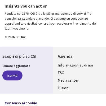
Insights you can act on
Fondata nel 1976, CGI è tra le più grandi aziende di servizi IT e
consulenza aziendale al mondo. Ci basiamo su conoscenze
approfondite e risultati concreti per accelerare il rendimento dei
tuoi investimenti.
© 2026 CGI Inc.
Scopri di più su CGI
Azienda
Useful
Informazioni su di noi
Rimani aggiornato
links
ESG
Iscriviti
ITALY
Media center
Fusioni
IT
Investitori
Seguici su
Uffici
Consenso ai cookie