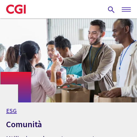
Skip
to
main
content
ESG
Comunità