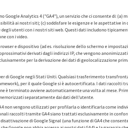
ano Google Analytics 4 ("GA4"), un servizio che ci consente di: (a) mis
sibilità ai nostri siti; (c) soddisfare le esigenze e le aspettative i
 degli utenti con i nostri siti web. Questi dati includono tipicament
ne con i video.
owser e dispositivo (ad es. risoluzione dello schermo e impostazi
approssimativi derivati dagli indirizzi IP, che vengono anonimizzat
ti esclusivamente per la derivazione dei dati di geolocalizzazione 
ver di Google negli Stati Uniti. Qualsiasi trasferimento transfrontal
amework), per il quale Google si è autocertificata. I dati raccol
azione è terminato avviene automaticamente una volta al mese. Pri
no memorizzati separatamente dai dati dell'utente.
GA4 non vengono utilizzati per profilarla o identificarla come indi
rsonali raccolti tramite GA4 siano trattati esclusivamente in con
i la disattivazione di Google Signal (una funzione di GA4 che consente
 che Google non abbia accesso ai nostri dati GA4) e la garanzia che