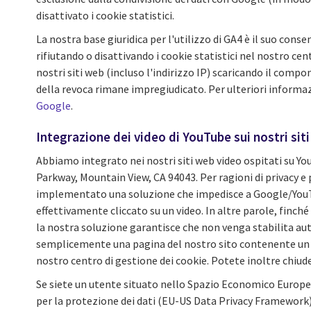
disattivato i cookie statistici.
La nostra base giuridica per l'utilizzo di GA4 è il suo con
rifiutando o disattivando i cookie statistici nel nostro cen
nostri siti web (incluso l'indirizzo IP) scaricando il comp
della revoca rimane impregiudicato. Per ulteriori informazi
Google
.
Integrazione dei video di YouTube sui nostri sit
Abbiamo integrato nei nostri siti web video ospitati su Y
Parkway, Mountain View, CA 94043. Per ragioni di privacy e 
implementato una soluzione che impedisce a Google/YouTub
effettivamente cliccato su un video. In altre parole, finc
la nostra soluzione garantisce che non venga stabilita au
semplicemente una pagina del nostro sito contenente un vi
nostro centro di gestione dei cookie. Potete inoltre chiude
Se siete un utente situato nello Spazio Economico Europeo 
per la protezione dei dati (EU-US Data Privacy Framework), 