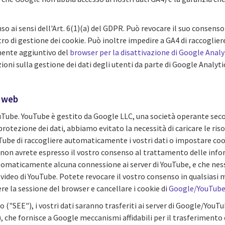
senso ai sensi dell'Art. 6(1)(a) del GDPR. Può revocare il suo conse
tro di gestione dei cookie. Può inoltre impedire a GA4 di raccogliere 
onente aggiuntivo del
browser per la disattivazione di Google Analy
oni sulla gestione dei dati degli utenti da parte di Google Analyti
i web
ouTube. YouTube è gestito da Google LLC, una società operante sec
protezione dei dati, abbiamo evitato la necessità di caricare le r
e di raccogliere automaticamente i vostri dati o impostare cook
hé non avrete espresso il vostro consenso al trattamento delle info
tomaticamente alcuna connessione ai server di YouTube, e che ness
deo di YouTube. Potete revocare il vostro consenso in qualsiasi mo
re la sessione del browser e cancellare i cookie di
Google/YouTube 
("SEE"), i vostri dati saranno trasferiti ai server di Google/YouTu
che fornisce a Google meccanismi affidabili per il trasferimento de