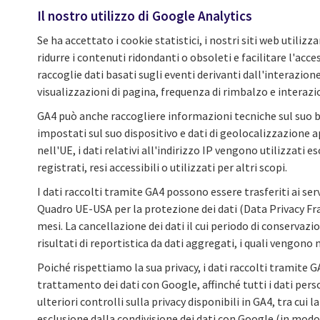
Il nostro utilizzo di Google Analytics
Se ha accettato i cookie statistici, i nostri siti web utilizz
ridurre i contenuti ridondanti o obsoleti e facilitare l'acces
raccoglie dati basati sugli eventi derivanti dall'interazione
visualizzazioni di pagina, frequenza di rimbalzo e interazio
GA4 può anche raccogliere informazioni tecniche sul suo br
impostati sul suo dispositivo e dati di geolocalizzazione 
nell'UE, i dati relativi all'indirizzo IP vengono utilizza
registrati, resi accessibili o utilizzati per altri scopi.
I dati raccolti tramite GA4 possono essere trasferiti ai ser
Quadro UE-USA per la protezione dei dati (Data Privacy Fr
mesi. La cancellazione dei dati il cui periodo di conserv
risultati di reportistica da dati aggregati, i quali vengo
Poiché rispettiamo la sua privacy, i dati raccolti tramite 
trattamento dei dati con Google, affinché tutti i dati pe
ulteriori controlli sulla privacy disponibili in GA4, tra cu
esclusione dalla condivisione dei dati con Google (in modo