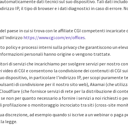
automaticamente dati tecnici sul suo dispositivo. Tali dati includo
ndirizzo IP, il tipo di browser e i dati diagnostici in caso di errore.
del paese in cui si trova con le affiliate CGI competenti incaricate d
 all'indirizzo
https://www.cgi.com/en/offices
.
policy e processi interni sulla privacy che garantiscono un eleva
e informazioni personali hanno origine o vengono trattate.
itori di servizi che incarichiamo per svolgere servizi per nostro co
i video di CGI e consentono la condivisione dei contenuti di CGI su
o dispositivo, in particolare l'indirizzo IP, per scopi puramente tecn
lsanti di condivisione per il nostro sito web), Akamai (che utilizza
loudflare (che fornisce servizi di rete per la distribuzione di conten
e non per quanto necessario a fornire i servizi a noi richiesti o per
 di profilazione o monitoraggio incrociato tra siti (cross-site moni
a discrezione, ad esempio quando si iscrive a un webinar o paga p
la legge.