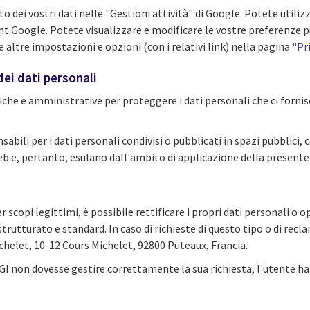
 dei vostri dati nelle "Gestioni attività" di Google. Potete utiliz
nt Google. Potete visualizzare e modificare le vostre preferenze p
altre impostazioni e opzioni (con i relativi link) nella pagina
"Pr
dei dati personali
che e amministrative per proteggere i dati personali che ci forni
bili per i dati personali condivisi o pubblicati in spazi pubblici, 
Web e, pertanto, esulano dall'ambito di applicazione della presente 
er scopi legittimi, è possibile rettificare i propri dati personali o 
strutturato e standard. In caso di richieste di questo tipo o di recla
 Michelet, 10-12 Cours Michelet, 92800 Puteaux, Francia.
GI non dovesse gestire correttamente la sua richiesta, l'utente ha