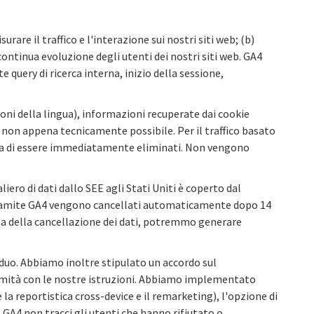
urare il traffico e l'interazione sui nostri siti web; (b)
n continua evoluzione degli utenti dei nostri siti web. GA4
e query di ricerca interna, inizio della sessione,
oni della lingua), informazioni recuperate dai cookie
i non appena tecnicamente possibile. Per il traffico basato
prima di essere immediatamente eliminati. Non vengono
iero di dati dallo SEE agli Stati Uniti è coperto dal
ti tramite GA4 vengono cancellati automaticamente dopo 14
ma della cancellazione dei dati, potremmo generare
viduo. Abbiamo inoltre stipulato un accordo sul
formità con le nostre istruzioni. Abbiamo implementato
 la reportistica cross-device e il remarketing), l'opzione di
 GA4 non tracci gli utenti che hanno rifiutato o