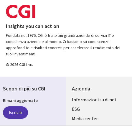
Insights you can act on
Fondata nel 1976, CGI è tra le più grandi aziende di servizi IT e
consulenza aziendale al mondo. Ci basiamo su conoscenze
approfondite e risultati concreti per accelerare il rendimento dei
tuoi investimenti.
© 2026 CGI Inc.
Scopri di più su CGI
Azienda
Useful
Informazioni su di noi
Rimani aggiornato
links
ESG
Iscriviti
ITALY
Media center
Fusioni
IT