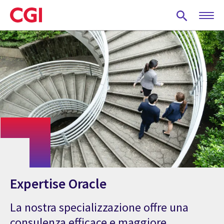
Skip
to
main
content
Expertise Oracle
La nostra specializzazione offre una
consulenza efficace e maggiore