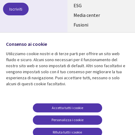
links
ESG
Iscriviti
ITALY
Media center
Fusioni
IT
Investitori
Seguici su
Consenso ai cookie
Uffici
Utilizziamo cookie nostri e di terze parti per offrire un sito web
fluido e sicuro. Alcuni sono necessari per il funzionamento del
nostro sito web e sono impostati di default. Altri sono facoltativi e
vengono impostati solo con il tuo consenso per migliorare la tua
Centro risorse
Aiuto
esperienza di navigazione. Puoi accettare tutti, nessuno o solo
alcuni di questi cookie facoltativi.
Library
Legal
Articles
Accessibilità
Links
ITALY
Brochures
Politica sulla privacy
ITALY
IT
Videos
Avviso legale
Accetta tutti i cookie
Events
Web privacy
IT
Personalizza i cookie
Viewpoints
Gestione dei cookie
Rifiuta tutti i cookie
Notizia