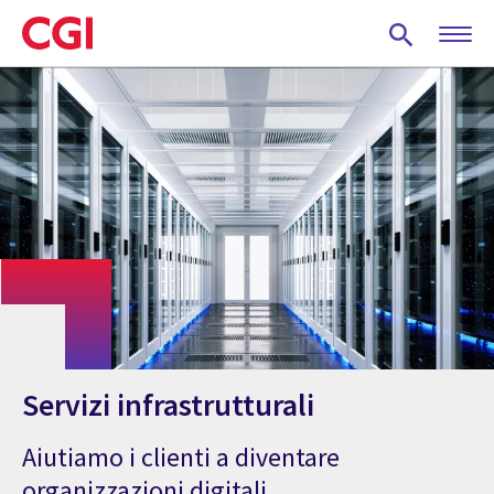
Skip
to
main
content
Servizi infrastrutturali
Aiutiamo i clienti a diventare
organizzazioni digitali