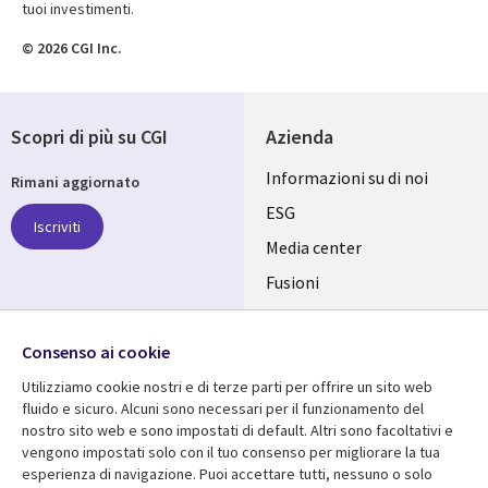
tuoi investimenti.
© 2026 CGI Inc.
Scopri di più su CGI
Azienda
Useful
Informazioni su di noi
Rimani aggiornato
links
ESG
Iscriviti
ITALY
Media center
Fusioni
IT
Investitori
Seguici su
Consenso ai cookie
Uffici
Utilizziamo cookie nostri e di terze parti per offrire un sito web
fluido e sicuro. Alcuni sono necessari per il funzionamento del
nostro sito web e sono impostati di default. Altri sono facoltativi e
vengono impostati solo con il tuo consenso per migliorare la tua
Centro risorse
Aiuto
esperienza di navigazione. Puoi accettare tutti, nessuno o solo