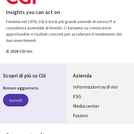
Insights you can act on
Fondata nel 1976, CGI è tra le più grandi aziende di servizi IT e
consulenza aziendale al mondo. Ci basiamo su conoscenze
approfondite e risultati concreti per accelerare il rendimento dei
tuoi investimenti.
© 2026 CGI Inc.
Scopri di più su CGI
Azienda
Useful
Informazioni su di noi
Rimani aggiornato
links
ESG
Iscriviti
ITALY
Media center
Fusioni
IT
Investitori
Seguici su