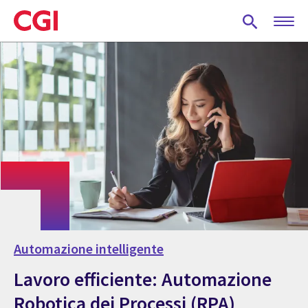
Skip
to
main
content
Automazione intelligente
Lavoro efficiente: Automazione
Robotica dei Processi (RPA)