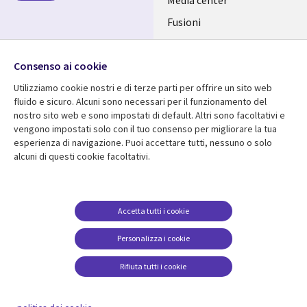
ITALY
Fusioni
IT
Investitori
Seguici su
Uffici
Consenso ai cookie
Utilizziamo cookie nostri e di terze parti per offrire un sito web
fluido e sicuro. Alcuni sono necessari per il funzionamento del
nostro sito web e sono impostati di default. Altri sono facoltativi e
vengono impostati solo con il tuo consenso per migliorare la tua
Centro risorse
Aiuto
esperienza di navigazione. Puoi accettare tutti, nessuno o solo
alcuni di questi cookie facoltativi.
Library
Legal
Articles
Accessibilità
Links
ITALY
Brochures
Politica sulla privacy
ITALY
IT
Videos
Avviso legale
Accetta tutti i cookie
Events
Web privacy
IT
Personalizza i cookie
Viewpoints
Gestione dei cookie
Rifiuta tutti i cookie
Notizia
Vedi altro