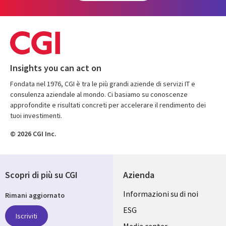
Insights you can act on
Fondata nel 1976, CGI è tra le più grandi aziende di servizi IT e
consulenza aziendale al mondo. Ci basiamo su conoscenze
approfondite e risultati concreti per accelerare il rendimento dei
tuoi investimenti.
© 2026 CGI Inc.
Scopri di più su CGI
Azienda
Useful
Informazioni su di noi
Rimani aggiornato
links
ESG
Iscriviti
Media center