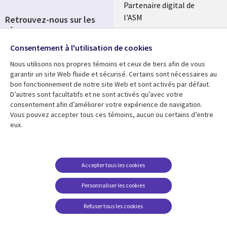
Partenaire digital de
l'ASM
Retrouvez-nous sur les
réseaux
Salle de presse
Consentement à l'utilisation de cookies
Social
Fusions
Media
Nous utilisons nos propres témoins et ceux de tiers afin de vous
FRANCE
garantir un site Web fluide et sécurisé. Certains sont nécessaires au
bon fonctionnement de notre site Web et sont activés par défaut.
Ressources
Support
D’autres sont facultatifs et ne sont activés qu’avec votre
consentement afin d’améliorer votre expérience de navigation.
Library
Legal
Articles
Accessibilité
Vous pouvez accepter tous ces témoins, aucun ou certains d’entre
eux.
Links
FRANCE
Blog
Protection des données
FRANCE
Études de cas
Restrictions et
conditions juridiques
Événements
Accepter tous les cookies
FAQ Carrières
Podcasts
Personnaliser les cookies
Centre de gestion des
Points de vue
témoins
Refuser tous les cookies
Vidéos
En voir plus