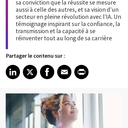
sa conviction que la réussite se mesure
aussi à celle des autres, et sa vision d’un
secteur en pleine révolution avec l’IA. Un
témoignage inspirant sur la confiance, la
transmission et la capacité à se
réinventer tout au long de sa carrière
Partager le contenu sur :
Share article on LinkedIn
Share article on X
Share article on Facebook
Share article on Email
Share article on Print
LinkedIn
X
Facebook
Email
Print