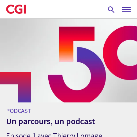
Skip
to
main
content
PODCAST
Un parcours, un podcast
Episode 1 avec Thierry Lornage