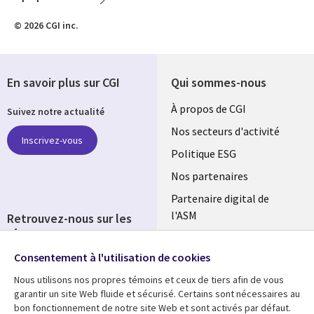
© 2026 CGI inc.
En savoir plus sur CGI
Qui sommes-nous
Useful
À propos de CGI
Suivez notre actualité
links
Nos secteurs d'activité
Inscrivez-vous
FRANCE
Politique ESG
Nos partenaires
Partenaire digital de
l'ASM
Retrouvez-nous sur les
réseaux
Salle de presse
Consentement à l'utilisation de cookies
Social
Fusions
Media
Nous utilisons nos propres témoins et ceux de tiers afin de vous
FRANCE
garantir un site Web fluide et sécurisé. Certains sont nécessaires au
bon fonctionnement de notre site Web et sont activés par défaut.