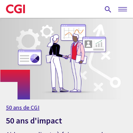
Skip
to
main
content
50 ans de CGI
50 ans d'impact