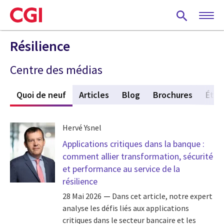
Skip
to
main
content
Résilience
Centre des médias
Quoi de neuf
(active tab)
Articles
Blog
Brochures
Étud
Hervé Ysnel
Applications critiques dans la banque :
comment allier transformation, sécurité
et performance au service de la
résilience
28 Mai 2026
Dans cet article, notre expert
analyse les défis liés aux applications
critiques dans le secteur bancaire et les