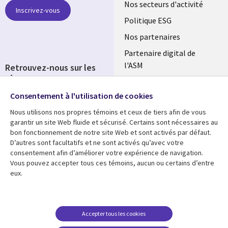
links
Nos secteurs d'activité
Inscrivez-vous
FRANCE
Politique ESG
Nos partenaires
Partenaire digital de
l'ASM
Retrouvez-nous sur les
réseaux
Salle de presse
Consentement à l'utilisation de cookies
Social
Fusions
Media
Nous utilisons nos propres témoins et ceux de tiers afin de vous
FRANCE
garantir un site Web fluide et sécurisé. Certains sont nécessaires au
bon fonctionnement de notre site Web et sont activés par défaut.
Ressources
Support
D’autres sont facultatifs et ne sont activés qu’avec votre
consentement afin d’améliorer votre expérience de navigation.
Library
Legal
Articles
Accessibilité
Vous pouvez accepter tous ces témoins, aucun ou certains d’entre
eux.
Links
FRANCE
Blog
Protection des données
FRANCE
Études de cas
Restrictions et
conditions juridiques
Événements
Accepter tous les cookies
FAQ Carrières
Podcasts