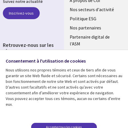
Useful
À propos de CGI
Suivez notre actualité
links
Nos secteurs d'activité
Inscrivez-vous
FRANCE
Politique ESG
Nos partenaires
Partenaire digital de
l'ASM
Retrouvez-nous sur les
réseaux
Salle de presse
Consentement à l'utilisation de cookies
Social
Fusions
Media
Nous utilisons nos propres témoins et ceux de tiers afin de vous
FRANCE
garantir un site Web fluide et sécurisé. Certains sont nécessaires au
bon fonctionnement de notre site Web et sont activés par défaut.
Ressources
Support
D’autres sont facultatifs et ne sont activés qu’avec votre
consentement afin d’améliorer votre expérience de navigation.
Library
Legal
Articles
Accessibilité
Vous pouvez accepter tous ces témoins, aucun ou certains d’entre
eux.
Links
FRANCE
Blog
Protection des données
FRANCE
Études de cas
Restrictions et
conditions juridiques
Événements
Accepter tous les cookies