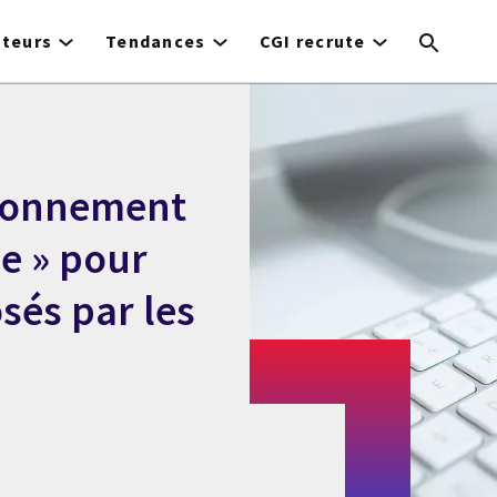
cteurs
Tendances
CGI recrute
sionnement
e » pour
osés par les