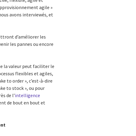
ve, flexible, agile et
’approvisionnement agile »
nous avons interviewés, et
ettront d’améliorer les
évenir les pannes ou encore
la valeur peut faciliter le
cessus flexibles et agiles,
ke to order », c’est-à-dire
ke to stock », ou pour
ès de l’
intelligence
ent de bout en bout et
ent