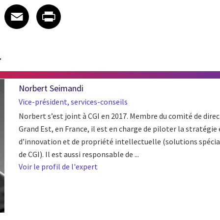
 on LinkedIn
icle on X
e article on Facebook
Share article on Email
Share article on Print
Facebook
Email
Print
T
Norbert Seimandi
Vice-président, services-conseils
Norbert s’est joint à CGI en 2017. Membre du comité de direc
Grand Est, en France, il est en charge de piloter la stratégie
d’innovation et de propriété intellectuelle (solutions spécia
de CGI). Il est aussi responsable de ...
Voir le profil de l'expert