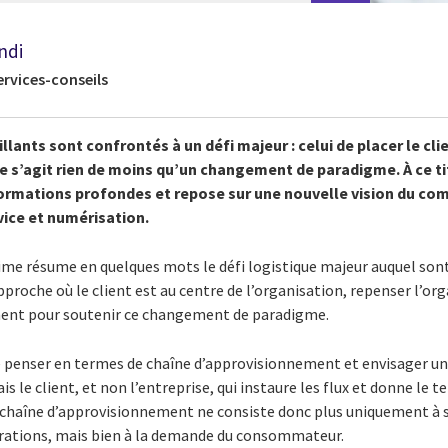
ndi
ervices-conseils
illants sont confrontés à un défi majeur : celui de placer le cl
e s’agit rien de moins qu’un changement de paradigme. À ce tit
ormations profondes et repose sur une nouvelle vision du co
vice et numérisation.
xime résume en quelques mots le défi logistique majeur auquel son
pproche où le client est au centre de l’organisation, repenser l’o
ment pour soutenir ce changement de paradigme.
 penser en termes de chaîne d’approvisionnement et envisager un
 le client, et non l’entreprise, qui instaure les flux et donne le 
la chaîne d’approvisionnement ne consiste donc plus uniquement à 
érations, mais bien à la demande du consommateur.