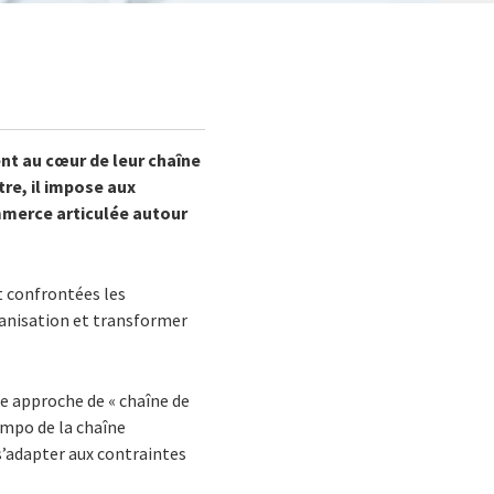
ient au cœur de leur chaîne
re, il impose aux
mmerce articulée autour
t confrontées les
rganisation et transformer
e approche de « chaîne de
tempo de la chaîne
s’adapter aux contraintes