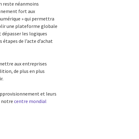
on reste néanmoins
agnement fort aux
numérique » qui permettra
blir une plateforme globale
t dépasser les logiques
s étapes de l’acte d’achat
mettre aux entreprises
ition, de plus en plus
r.
approvisionnement et leurs
e notre
centre mondial