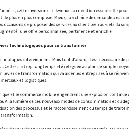
 d’années, cette inversion est devenue la condition essentielle pour 
 de plus en plus complexe. Mieux, la « chaîne de demande » est un
es occasions de proposer des services au client bien au-delà du simp
gmenté : une offre personnalisée, pertinente et enrichie.
leviers technologiques pour se transformer
echnologies interviennent. Mais tout d’abord, il est nécessaire de p
f. Celle-ci a trop longtemps été reléguée au plan de simple moyen
 levier de transformation qui va aider les entreprises à se réinvent
merciaux et logistiques.
nique et le commerce mobile engendrent une explosion continue de
te. À la lumière de ces nouveaux modes de consommation et du deg
sation des processus et le raccourcissement du temps de trait
a transformation.