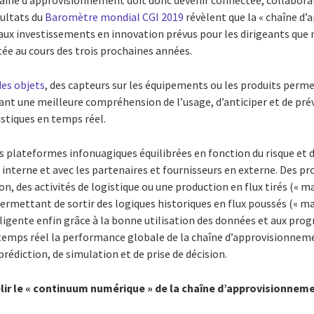
haîne d’approvisionnement doit donc devenir connectée, collaborati
ésultats du
Baromètre mondial CGI 2019
révèlent que la « chaîne d
ipaux investissements en innovation prévus pour les dirigeants que 
itée au cours des trois prochaines années.
des objets
, des capteurs sur les équipements ou les produits perm
ffrant une meilleure compréhension de l’usage, d’anticiper et de pr
istiques en temps réel.
s plateformes infonuagiques équilibrées en fonction du risque et de 
n interne et avec les partenaires et fournisseurs en externe. Des pro
on, des activités de logistique ou une production en flux tirés (« ma
rmettant de sortir des logiques historiques en flux poussés (« ma
ligente enfin grâce à la bonne utilisation des données et aux progr
temps réel la performance globale de la chaîne d’approvisionnem
rédiction, de simulation et de prise de décision.
blir le « continuum numérique » de la chaîne d’approvisionnem