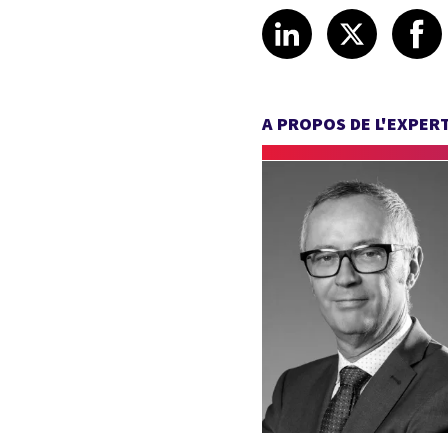
Share article
Share art
Shar
LinkedIn
X
A PROPOS DE L'EXPER