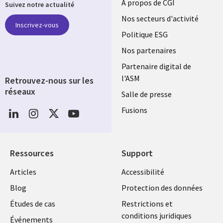
Useful
À propos de CGI
Suivez notre actualité
links
Nos secteurs d'activité
Inscrivez-vous
FRANCE
Politique ESG
Nos partenaires
Partenaire digital de
l'ASM
Retrouvez-nous sur les
réseaux
Salle de presse
Social
Fusions
Media
FRANCE
Ressources
Support
Library
Legal
Articles
Accessibilité
Links
FRANCE
Blog
Protection des données
FRANCE
Études de cas
Restrictions et
conditions juridiques
Événements