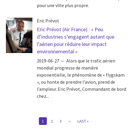
pour une ville plus propre.
Eric Prévot
Eric Prévot (Air France) : « Peu
d’industries s’engagent autant que
l’aérien pour réduire leur impact
environnemental »
2019-06-27
Alors que le trafic aérien
mondial progresse de manière
exponentielle, le phénomène de « flygskam
», ou honte de prendre l’avion, prend de
l’ampleur. Eric Prévot, Commandant de bord
chez...
Pagination
CURRENT
1
PAGE
2
PAGE
3
PAGE
››
DERNIÈRE
LAST »
PAGE
SUIVANTE
PAGE