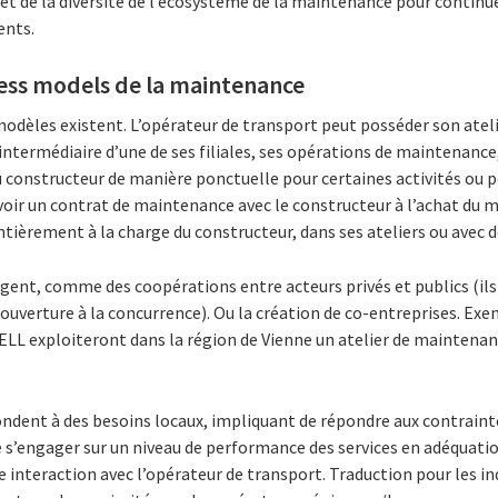
et de la diversité de l’écosystème de la maintenance pour continu
ents.
ess models de la maintenance
modèles existent. L’opérateur de transport peut posséder son atel
’intermédiaire d’une de ses filiales, ses opérations de maintenance,
au constructeur de manière ponctuelle pour certaines activités ou p
avoir un contrat de maintenance avec le constructeur à l’achat du m
tièrement à la charge du constructeur, dans ses ateliers ou avec 
nt, comme des coopérations entre acteurs privés et publics (ils
’ouverture à la concurrence). Ou la création de co-entreprises. Exem
 ELL exploiteront dans la région de Vienne un atelier de maintena
dent à des besoins locaux, impliquant de répondre aux contrainte
 s’engager sur un niveau de performance des services en adéquatio
te interaction avec l’opérateur de transport. Traduction pour les in