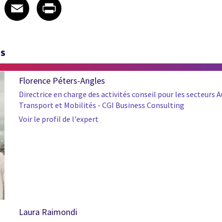
 on LinkedIn
icle on X
e article on Facebook
Share article on Email
Share article on Print
Facebook
Email
Print
TS
Florence Péters-Angles
Directrice en charge des activités conseil pour les secteurs
Transport et Mobilités - CGI Business Consulting
Voir le profil de l'expert
Laura Raimondi