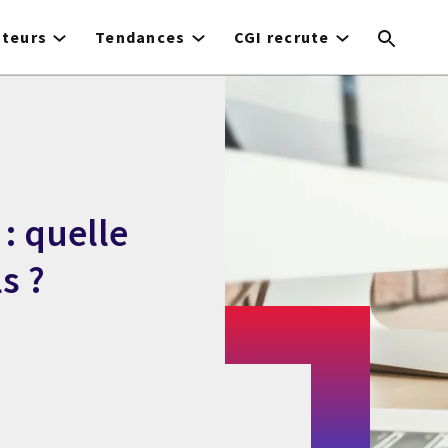
cteurs
Tendances
CGI recrute
: quelle
s ?