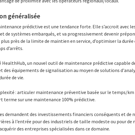
vantage de proximité avec les opérateurs régionaux/locaux.
ion généralisée
ntenance prédictive est une tendance forte. Elle s’accroit avec l
 et de systèmes embarqués, et va progressivement devenir prépond
plus près de la limite de maintien en service, d’optimiser la durée
ps d’arrêts.
HealthHub, un nouvel outil de maintenance prédictive capable de v
s et des équipements de signalisation au moyen de solutions d'ana
durée de vie.
plexité : articuler maintenance préventive basée sur le temps/km
urt terme sur une maintenance 100% prédictive.
gies demandent des investissements financiers conséquents et de
ières à l’entrée pour des industriels de taille modeste ou pour de
’acquérir des entreprises spécialisées dans ce domaine.