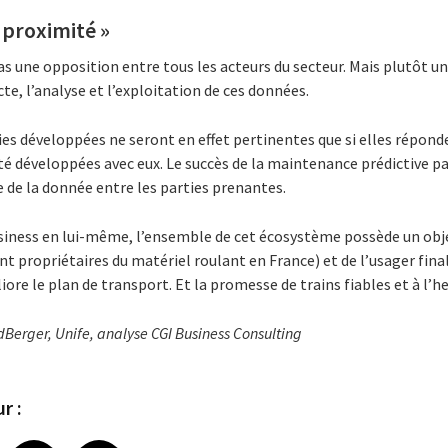
 proximité »
 pas une opposition entre tous les acteurs du secteur. Mais plutôt 
te, l’analyse et l’exploitation de ces données.
es développées ne seront en effet pertinentes que si elles répond
été développées avec eux. Le succès de la maintenance prédictive p
e de la donnée entre les parties prenantes.
business en lui-même, l’ensemble de cet écosystème possède un o
sont propriétaires du matériel roulant en France) et de l’usager fi
liore le plan de transport. Et la promesse de trains fiables et à l’
dBerger, Unife, analyse CGI Business Consulting
r :