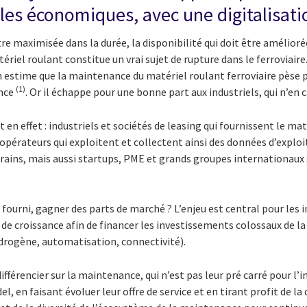
s économiques, avec une digitalisatio
tre maximisée dans la durée, la disponibilité qui doit être amélior
ériel roulant constitue un vrai sujet de rupture dans le ferroviair
n estime que la maintenance du matériel roulant ferroviaire pèse 
(1)
ance
. Or il échappe pour une bonne part aux
industriels, qui n’en
en effet : i
ndustriels et sociétés de leasing qui fournissent le ma
; opérateurs qui exploitent et collectent ainsi des données d’explo
 trains, mais aussi startups, PME et grands groupes internationaux 
urni, gagner des parts de marché ? L’enjeu est central pour les in
 de croissance afin de financer les investissements colossaux de 
ydrogène, automatisation, connectivité).
différencier sur la maintenance, qui n’est pas leur pré carré pour 
 en faisant évoluer leur offre de service et en tirant profit de la 