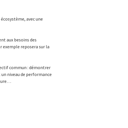
un écosystème, avec une
ent aux besoins des
ar exemple reposera sur la
bjectif commun : démontrer
nal un niveau de performance
heure…