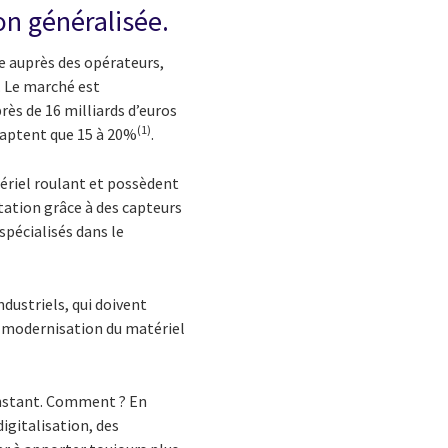
n généralisée.
ée auprès des opérateurs,
e. Le marché est
près de
16 milliards d’euros
(1)
 captent que 15 à 20%
.
tériel roulant et possèdent
itation grâce à des capteurs
spécialisés dans le
dustriels, qui doivent
la modernisation du matériel
l’instant. Comment ? En
digitalisation, des