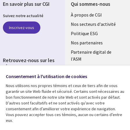
En savoir plus sur CGI
Qui sommes-nous
Useful
À propos de CGI
Suivez notre actualité
links
Nos secteurs d'activité
Inscrivez-vous
FRANCE
Politique ESG
Nos partenaires
Partenaire digital de
l'ASM
Retrouvez-nous sur les
réseaux
Salle de presse
Consentement à l'utilisation de cookies
Social
Fusions
Media
Nous utilisons nos propres témoins et ceux de tiers afin de vous
FRANCE
garantir un site Web fluide et sécurisé. Certains sont nécessaires au
bon fonctionnement de notre site Web et sont activés par défaut.
Ressources
Support
D’autres sont facultatifs et ne sont activés qu’avec votre
consentement afin d’améliorer votre expérience de navigation.
Library
Legal
Articles
Accessibilité
Vous pouvez accepter tous ces témoins, aucun ou certains d’entre
eux.
Links
FRANCE
Blog
Protection des données