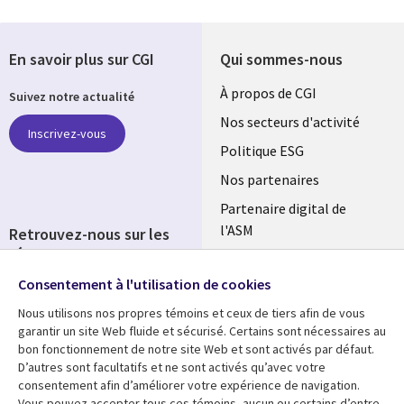
En savoir plus sur CGI
Qui sommes-nous
Useful
À propos de CGI
Suivez notre actualité
links
Nos secteurs d'activité
Inscrivez-vous
FRANCE
Politique ESG
Nos partenaires
Partenaire digital de
l'ASM
Retrouvez-nous sur les
réseaux
Salle de presse
Consentement à l'utilisation de cookies
Social
Fusions
Media
Nous utilisons nos propres témoins et ceux de tiers afin de vous
FRANCE
garantir un site Web fluide et sécurisé. Certains sont nécessaires au
bon fonctionnement de notre site Web et sont activés par défaut.
Ressources
Support
D’autres sont facultatifs et ne sont activés qu’avec votre
consentement afin d’améliorer votre expérience de navigation.
Library
Legal
Articles
Accessibilité
Vous pouvez accepter tous ces témoins, aucun ou certains d’entre