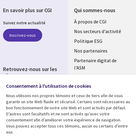
En savoir plus sur CGI
Qui sommes-nous
Useful
À propos de CGI
Suivez notre actualité
links
Nos secteurs d'activité
Inscrivez-vous
FRANCE
Politique ESG
Nos partenaires
Partenaire digital de
l'ASM
Retrouvez-nous sur les
réseaux
Salle de presse
Consentement à l'utilisation de cookies
Social
Fusions
Media
Nous utilisons nos propres témoins et ceux de tiers afin de vous
FRANCE
garantir un site Web fluide et sécurisé. Certains sont nécessaires au
bon fonctionnement de notre site Web et sont activés par défaut.
Ressources
Support
D’autres sont facultatifs et ne sont activés qu’avec votre
consentement afin d’améliorer votre expérience de navigation.
Library
Legal
Articles
Accessibilité
Vous pouvez accepter tous ces témoins, aucun ou certains d’entre
eux.
Links
FRANCE
Blog
Protection des données