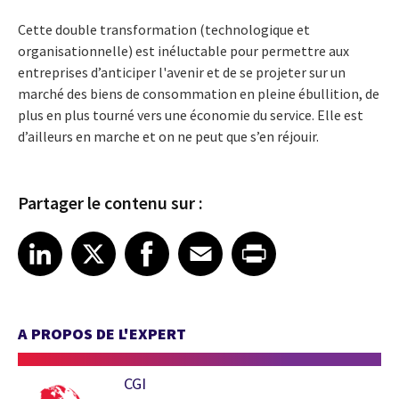
Cette double transformation (technologique et
organisationnelle) est inéluctable pour permettre aux
entreprises d’anticiper l'avenir et de se projeter sur un
marché des biens de consommation en pleine ébullition, de
plus en plus tourné vers une économie du service. Elle est
d’ailleurs en marche et on ne peut que s’en réjouir.
Partager le contenu sur :
Share article on LinkedIn
Share article on X
Share article on Facebook
Share article on Email
Share article on Print
LinkedIn
X
Facebook
Email
Print
A PROPOS DE L'EXPERT
CGI