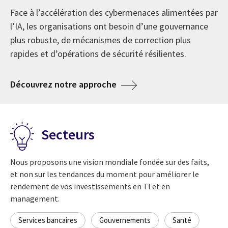
refonte numérique
l’IA
Depuis 1976, CGI est devenue l’une des plus
Face à l’accélération des cybermenaces alimentées par
importantes entreprises de services de conseil en
l’IA, les organisations ont besoin d’une gouvernance
technologie de l’information (TI) et en management
La recherche La voix de nos clients 2026 révèle que les
Optimiser les activités, renforcer la résilience et
plus robuste, de mécanismes de correction plus
au monde. En soulignant nos 50 années en affaires,
organisations vont au-delà d’une ambition de
accroître la capacité d’investir dans l’innovation, la
rapides et d’opérations de sécurité résilientes.
nous célébrons une histoire au service de nos clients
transformation en quête de modernisation et de
transformation et la croissance.
et la création d’une culture d’actionnaire-propriétaire,
résultats d’affaires mesurables.
about La cyberrésilience à l
Découvrez notre approche
toujours tournée vers l’avenir.
about Services de TI en mode délégué ren
En savoir plus
about L’IA provoque une nou
Explorer les perspectives
about 50 ans de CGI
En savoir plus
Secteurs
Nous proposons une vision mondiale fondée sur des faits,
et non sur les tendances du moment pour améliorer le
rendement de vos investissements en TI et en
management.
Services bancaires
Gouvernements
Santé