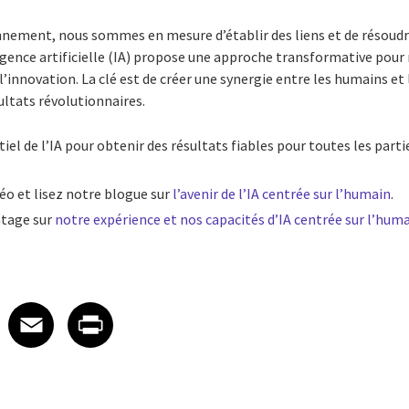
nement, nous sommes en mesure d’établir des liens et de résoud
gence artificielle (IA) propose une approche transformative pour r
l’innovation. La clé est de créer une synergie entre les humains et
ultats révolutionnaires.
iel de l’IA pour obtenir des résultats fiables pour toutes les part
éo et lisez notre blogue sur
l’avenir de l’IA centrée sur l’humain
.
tage sur
notre expérience et nos capacités d’IA centrée sur l’hum
 on LinkedIn
icle on X
e article on Facebook
Share article on Email
Share article on Print
Facebook
Email
Print