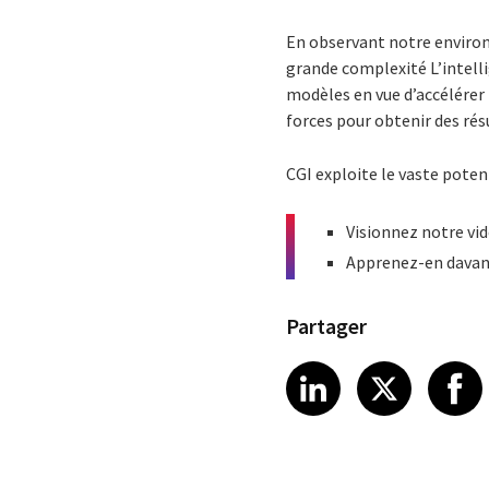
En observant notre environ
grande complexité L’intelli
modèles en vue d’accélérer 
forces pour obtenir des rés
CGI exploite le vaste potent
Visionnez notre vid
Apprenez-en davan
Partager
Share article
Share art
Shar
LinkedIn
X