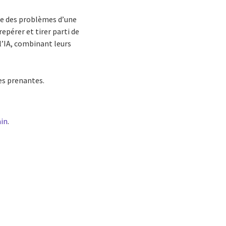
re des problèmes d’une
epérer et tirer parti de
 l’IA, combinant leurs
ies prenantes.
ain
.