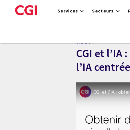
Skip
to
Services
Secteurs
main
content
VIDÉO
CGI et l’IA 
l’IA centré
CGI et l’IA : obte