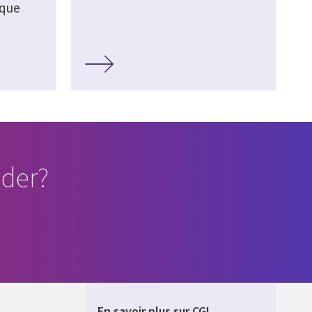
ique
der?
En savoir plus sur CGI