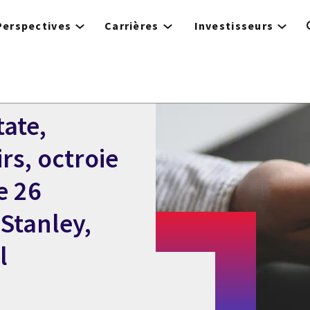
Perspectives
Carrières
Investisseurs
tate,
rs, octroie
e 26
 Stanley,
l