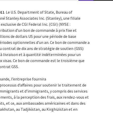
011
Le U.S. Department of State, Bureau of
nné Stanley Associates Inc. (Stanley), une filiale
exclusive de CGI Federal Inc. (CGI) (NYSE :
ttribution d’un bon de commande à prix fixe et
llions de dollars US pour une période de base
 périodes optionnelles d’un an. Ce bon de commande a
u contrat de dix ans de stratégie de soutien (GSS)
 à livraison et à quantité indéterminées pour un
aux visas. Ce bon de commande est le troisième que
ontrat GSS.
ande, l’entreprise fournira
 processus d’affaires pour soutenir le traitement de
mmigrants et d’immigrants, y compris des services
ments, à la perception des frais, aux rendez-vous et
nts, et ce, aux ambassades américaines et dans des
akhstan, au Tadjikistan, au Kirghizistan et en