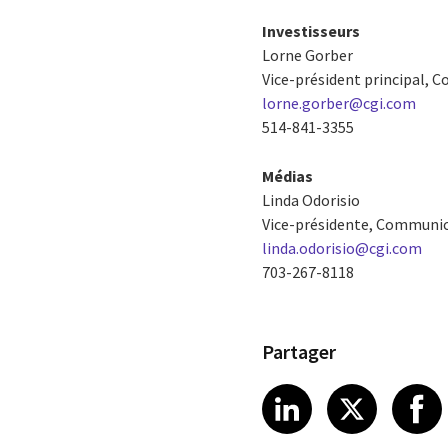
Investisseurs
Lorne Gorber
Vice-président principal, C
lorne.gorber@cgi.com
514-841-3355
Médias
Linda Odorisio
Vice-présidente, Communic
linda.odorisio@cgi.com
703-267-8118
Partager
Share article
Share art
Shar
LinkedIn
X