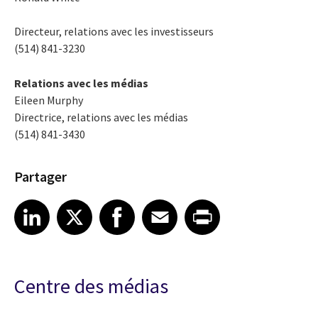
Directeur, relations avec les investisseurs
(514) 841-3230
Relations avec les médias
Eileen Murphy
Directrice, relations avec les médias
(514) 841-3430
Partager
Share article on LinkedIn
Share article on X
Share article on Facebook
Share article on Email
Share article on Print
LinkedIn
X
Facebook
Email
Print
Centre des médias