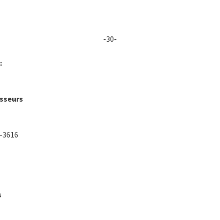
-30-
:
isseurs
5-3616
s