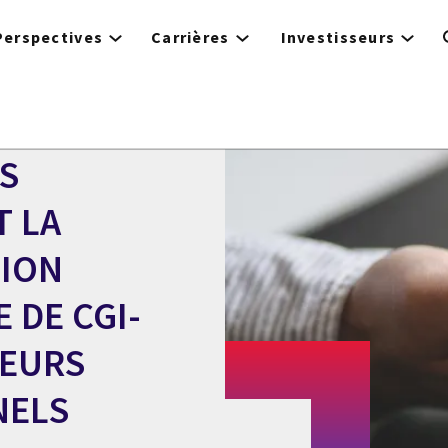
Perspectives
Carrières
Investisseurs
S
T LA
TION
 DE CGI-
LEURS
NELS