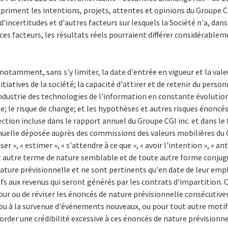
priment les intentions, projets, attentes et opinions du Groupe CGI
d'incertitudes et d'autres facteurs sur lesquels la Société n'a, da
ces facteurs, les résultats réels pourraient différer considérablem
tamment, sans s'y limiter, la date d'entrée en vigueur et la vale
nitiatives de la société; la capacité d'attirer et de retenir du pers
ndustrie des technologies de l'information en constante évolution
 le risque de change; et les hypothèses et autres risques énoncé
irection incluse dans le rapport annuel du Groupe CGI inc. et dans l
nnuelle déposée auprès des commissions des valeurs mobilières du 
 », « estimer », « s'attendre à ce que », « avoir l'intention », « anti
out autre terme de nature semblable et de toute autre forme conjug
nature prévisionnelle et ne sont pertinents qu'en date de leur em
fs aux revenus qui seront générés par les contrats d'impartition. 
our ou de réviser les énoncés de nature prévisionnelle consécutiv
 à la survenue d'événements nouveaux, ou pour tout autre motif. 
order une crédibilité excessive à ces énoncés de nature prévisionne