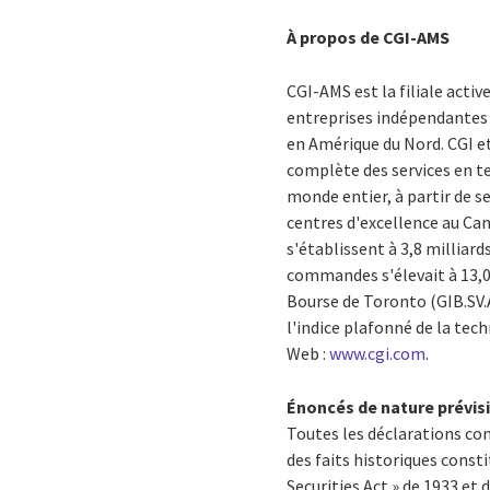
À propos de CGI-AMS
CGI-AMS est la filiale activ
entreprises indépendantes d
en Amérique du Nord. CGI et
complète des services en te
monde entier, à partir de se
centres d'excellence au Can
s'établissent à 3,8 milliard
commandes s'élevait à 13,0 m
Bourse de Toronto (GIB.SV.A
l'indice plafonné de la tec
Web :
www.cgi.com
.
Énoncés de nature prévis
Toutes les déclarations c
des faits historiques consti
Securities Act » de 1933 et 