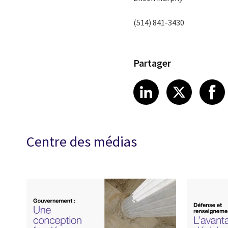
(514) 841-3430
Partager
Share article
Share art
Shar
LinkedIn
X
Centre des médias