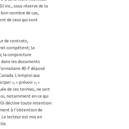
 inc., sous réserve de la
ns bon nombre de cas,
ent de ceux qui sont
ur de contrats,
onnel compétent; la
; la conjoncture
s dans les documents
e formulaire 40-F déposé
Canada. L'emploi aux
ciper », « prévoir », «
uée de ces termes, ne sert
ploi, notamment en ce qui
CGI décline toute intention
ement à l'obtention de
Le lecteur est mis en
lle.