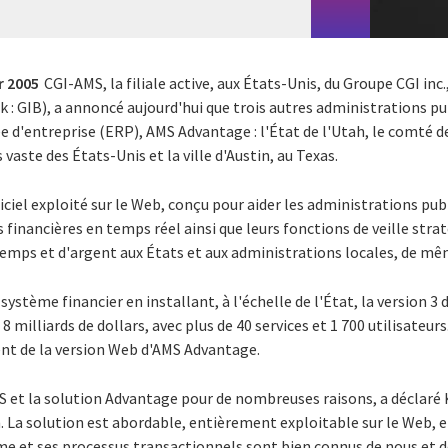
r 2005
CGI-AMS, la filiale active, aux États-Unis, du Groupe CGI inc
k : GIB), a annoncé aujourd'hui que trois autres administrations pu
e d'entreprise (ERP), AMS Advantage : l'État de l'Utah, le comté d
 vaste des États-Unis et la ville d'Austin, au Texas.
iel exploité sur le Web, conçu pour aider les administrations pub
s financières en temps réel ainsi que leurs fonctions de veille strat
temps et d'argent aux États et aux administrations locales, de mê
système financier en installant, à l'échelle de l'État, la version 
 milliards de dollars, avec plus de 40 services et 1 700 utilisateurs
ent de la version Web d'AMS Advantage.
 et la solution Advantage pour de nombreuses raisons, a déclaré K
. La solution est abordable, entièrement exploitable sur le Web, et 
me et ses processus transactionnels sont bien connus de nous et d