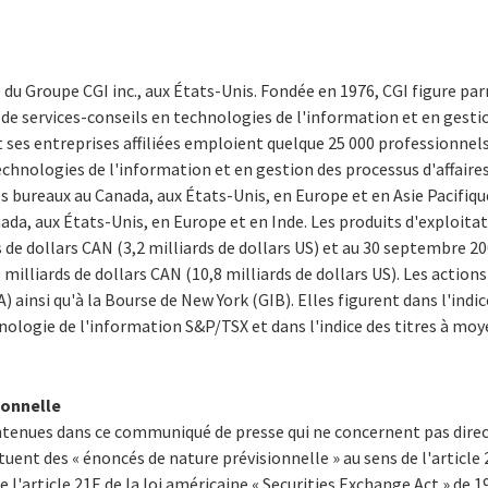
e du Groupe CGI inc., aux États-Unis. Fondée en 1976, CGI figure pa
e services-conseils en technologies de l'information et en gestio
 ses entreprises affiliées emploient quelque 25 000 professionnel
chnologies de l'information et en gestion des processus d'affaires 
s bureaux au Canada, aux États-Unis, en Europe et en Asie Pacifique,
ada, aux États-Unis, en Europe et en Inde. Les produits d'exploita
s de dollars CAN (3,2 milliards de dollars US) et au 30 septembre 2
illiards de dollars CAN (10,8 milliards de dollars US). Les actions 
) ainsi qu'à la Bourse de New York (GIB). Elles figurent dans l'in
hnologie de l'information S&P/TSX et dans l'indice des titres à moy
ionnelle
ontenues dans ce communiqué de presse qui ne concernent pas dir
tuent des « énoncés de nature prévisionnelle » au sens de l'article 
de l'article 21E de la loi américaine « Securities Exchange Act » de 