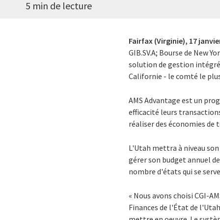
5 min de lecture
Fairfax (Virginie),
17 janvie
GIB.SV.A; Bourse de New Yor
solution de gestion intégré
Californie - le comté le plus
AMS Advantage est un progic
efficacité leurs transaction
réaliser des économies de 
L'Utah mettra à niveau son 
gérer son budget annuel de 8
nombre d'états qui se serv
« Nous avons choisi CGI-AMS
Finances de l'État de l'Utah
mettre en oeuvre. Le systè