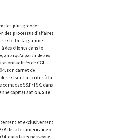
rmi les plus grandes
n des processus d'affaires
s. CGI offre la gamme
à des clients dans le
 ainsi qu'à partir de ses
tion annualisés de CGI
004, son carnet de
de CGI sont inscrites à la
dice composé S&P/TSX, dans
enne capitalisation. Site
ectement et exclusivement
27A de la loi américaine «
1934, dans leurs nouveaux