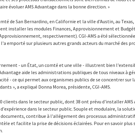
faire évoluer AMS Advantage dans la bonne direction. »
omté de San Bernardino, en Californie et la ville d'Austin, au Texas,
ient installer les modules Finances, Approvisionnement et Budgét
Approvisionnement, respectivement). CGI-AMS a été sélectionnée à
l'a emporté sur plusieurs autres grands acteurs du marché des pro
ernement - un État, un comté et une ville - illustrent bien l'extens
. Advantage aide les administrations publiques de tous niveaux à gér
cacité - ce qui permet aux organismes publics de se concentrer sur 
ants », a expliqué Donna Morea, présidente, CGI-AMS.
clients dans le secteur public, dont 38 ont prévu d'installer AMS 
 d'expérience dans le secteur public. Souple et modulaire, la sol
s documents, contribue à l'allégement des processus administratif
ntèle et facilite la prise de décisions éclairées. Pour en savoir plus 
m.