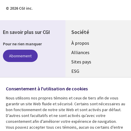
© 2026 CGI inc.
En savoir plus sur CGI
Société
À propos
Pour ne rien manquer
Alliances
Abonnement
Sites pays
ESG
Nos bureaux
Suivez-nous
Consentement à l'utilisation de cookies
Fusions
Nous utilisons nos propres témoins et ceux de tiers afin de vous
Social
Salle de presse
garantir un site Web fluide et sécurisé. Certains sont nécessaires au
Media
bon fonctionnement de notre site Web et sont activés par défaut.
Global
D’autres sont facultatifs et ne sont activés qu’avec votre
FR
consentement afin d’améliorer votre expérience de navigation.
Ressources
Support
Vous pouvez accepter tous ces témoins, aucun ou certains d’entre