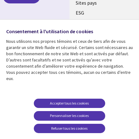
Sites pays
ESG
Nos bureaux
Suivez-nous
Consentement à l'utilisation de cookies
Fusions
Nous utilisons nos propres témoins et ceux de tiers afin de vous
Social
Salle de presse
garantir un site Web fluide et sécurisé. Certains sont nécessaires au
Media
bon fonctionnement de notre site Web et sont activés par défaut.
Global
D’autres sont facultatifs et ne sont activés qu’avec votre
FR
consentement afin d’améliorer votre expérience de navigation.
Ressources
Support
Vous pouvez accepter tous ces témoins, aucun ou certains d’entre
eux.
Articles
Accessibilité
Blogues
Données Personnelles
Études de cas
Restrictions et
Accepter tous les cookies
conditions juridiques
Événements
Personnaliser les cookies
Carrières FAQ
Baladodiffusions
Centre de gestion des
Refuser tous les cookies
Vidéos
témoins