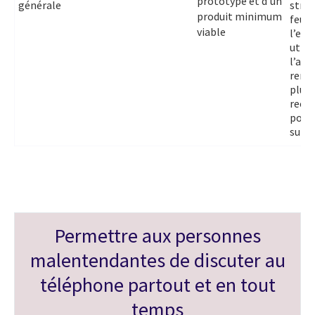
prototype et d’un
générale
strat
produit minimum
feuil
viable
l’exp
utili
l’ana
renta
plus 
reco
pour 
suiva
Permettre aux personnes
malentendantes de discuter au
téléphone partout et en tout
temps