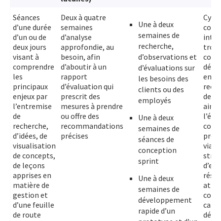
Séances
Deux à quatre
Cycle
Une à deux
d’une durée
semaines
conc
semaines de
d’un ou de
d’analyse
intég
recherche,
deux jours
approfondie, au
trois
visant à
besoin, afin
d’observations et
comp
comprendre
d’aboutir à un
défin
d’évaluations sur
les
rapport
enjeu
les besoins des
principaux
d’évaluation qui
rech
clients ou des
enjeux par
prescrit des
des u
employés
l’entremise
mesures à prendre
ainsi
de
ou offre des
l’éla
Une à deux
recherche,
recommandations
conce
semaines de
d’idées, de
précises
prod
séances de
visualisation
viabl
conception
de concepts,
strat
sprint
de leçons
d’ent
apprises en
résul
Une à deux
matière de
atte
semaines de
gestion et
comp
développement
d’une feuille
carne
rapide d’un
de route
décri