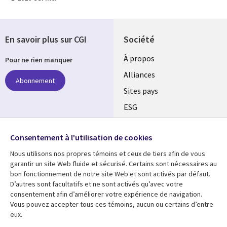
En savoir plus sur CGI
Société
À propos
Pour ne rien manquer
Alliances
Abonnement
Sites pays
ESG
Nos bureaux
Suivez-nous
Consentement à l'utilisation de cookies
Fusions
Nous utilisons nos propres témoins et ceux de tiers afin de vous
Social
Salle de presse
garantir un site Web fluide et sécurisé. Certains sont nécessaires au
Media
bon fonctionnement de notre site Web et sont activés par défaut.
Global
D’autres sont facultatifs et ne sont activés qu’avec votre
FR
consentement afin d’améliorer votre expérience de navigation.
Ressources
Support
Vous pouvez accepter tous ces témoins, aucun ou certains d’entre
eux.
Articles
Accessibilité