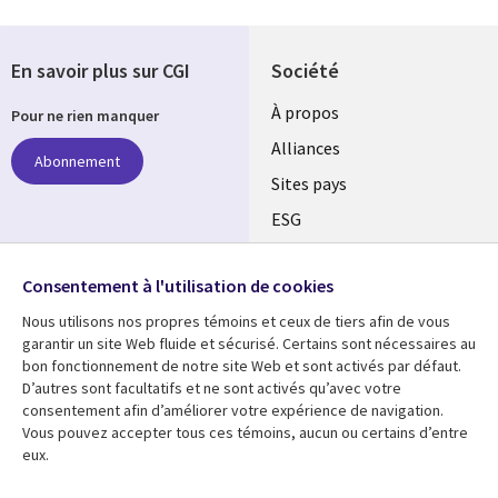
En savoir plus sur CGI
Société
À propos
Pour ne rien manquer
Alliances
Abonnement
Sites pays
ESG
Nos bureaux
Suivez-nous
Consentement à l'utilisation de cookies
Fusions
Nous utilisons nos propres témoins et ceux de tiers afin de vous
Social
Salle de presse
garantir un site Web fluide et sécurisé. Certains sont nécessaires au
Media
bon fonctionnement de notre site Web et sont activés par défaut.
Global
D’autres sont facultatifs et ne sont activés qu’avec votre
FR
consentement afin d’améliorer votre expérience de navigation.
Ressources
Support
Vous pouvez accepter tous ces témoins, aucun ou certains d’entre
eux.
Articles
Accessibilité