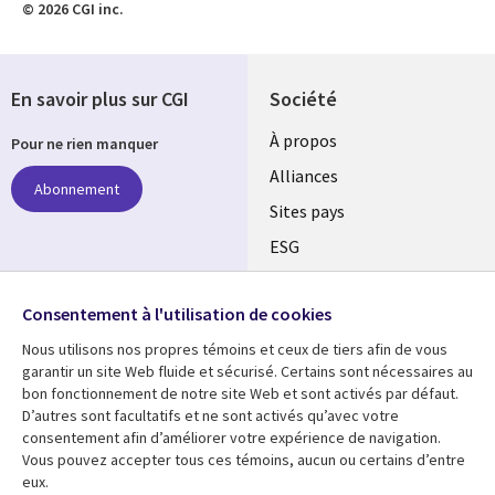
© 2026 CGI inc.
En savoir plus sur CGI
Société
À propos
Pour ne rien manquer
Alliances
Abonnement
Sites pays
ESG
Nos bureaux
Suivez-nous
Consentement à l'utilisation de cookies
Fusions
Nous utilisons nos propres témoins et ceux de tiers afin de vous
Social
Salle de presse
garantir un site Web fluide et sécurisé. Certains sont nécessaires au
Media
bon fonctionnement de notre site Web et sont activés par défaut.
Global
D’autres sont facultatifs et ne sont activés qu’avec votre
FR
consentement afin d’améliorer votre expérience de navigation.
Ressources
Support
Vous pouvez accepter tous ces témoins, aucun ou certains d’entre
eux.
Articles
Accessibilité