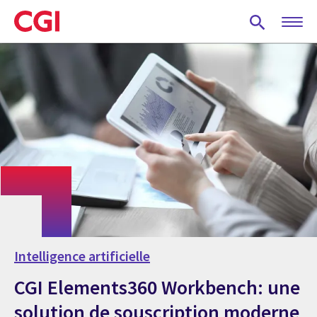
Skip
to
main
content
Intelligence artificielle
CGI Elements360 Workbench: une
solution de souscription moderne