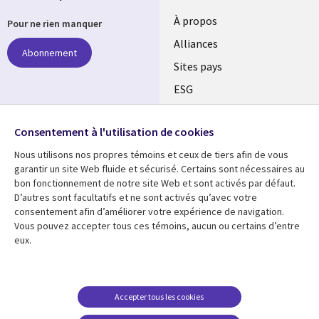
À propos
Pour ne rien manquer
Alliances
Abonnement
Sites pays
ESG
Nos bureaux
Suivez-nous
Consentement à l'utilisation de cookies
Fusions
Nous utilisons nos propres témoins et ceux de tiers afin de vous
Social
Salle de presse
garantir un site Web fluide et sécurisé. Certains sont nécessaires au
Media
bon fonctionnement de notre site Web et sont activés par défaut.
Global
D’autres sont facultatifs et ne sont activés qu’avec votre
FR
consentement afin d’améliorer votre expérience de navigation.
Ressources
Support
Vous pouvez accepter tous ces témoins, aucun ou certains d’entre
eux.
Articles
Accessibilité
Blogues
Données Personnelles
Études de cas
Restrictions et
Accepter tous les cookies
conditions juridiques
Événements