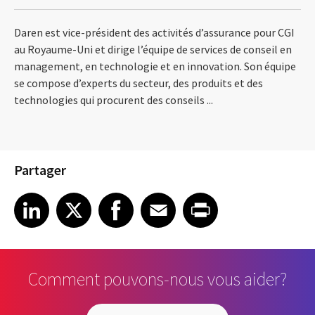
Daren est vice-président des activités d’assurance pour CGI
au Royaume-Uni et dirige l’équipe de services de conseil en
management, en technologie et en innovation. Son équipe
se compose d’experts du secteur, des produits et des
technologies qui procurent des conseils ...
Partager
Share article on LinkedIn
Share article on X
Share article on Facebook
Share article on Email
Share article on Print
LinkedIn
X
Facebook
Email
Print
Comment pouvons-nous vous aider?